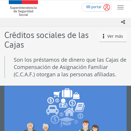
Ir
Superintendencia
Mi portal
al
Toggle
de
contenido
naviga
Seguridad
principal
ico
Social
(SUSESO)
Créditos sociales de las
Ver más
icono
-
Gobierno
Cajas
de
Chile
Son los préstamos de dinero que las Cajas de
Compensación de Asignación Familiar
(C.C.A.F.) otorgan a las personas afiliadas.