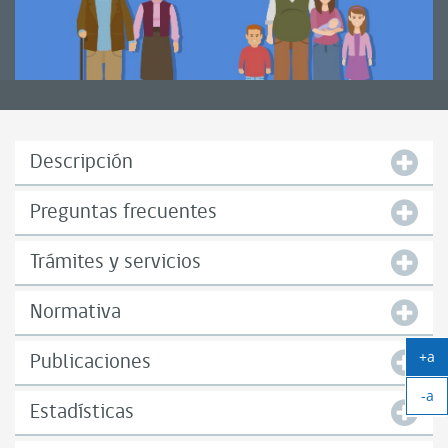
Descripción
Preguntas frecuentes
Trámites y servicios
Normativa
+a
Publicaciones
Ag
-a
tex
Estadísticas
Ach
tex