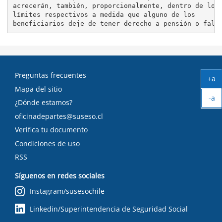
acrecerán, también, proporcionalmente, dentro de los

límites respectivos a medida que alguno de los

Preguntas frecuentes
+a
Ag
Mapa del sitio
-a
tex
¿Dónde estamos?
Ach
oficinadepartes@suseso.cl
tex
Verifica tu documento
Condiciones de uso
RSS
Síguenos en redes sociales
Instagram/susesochile
Linkedin/Superintendencia de Seguridad Social