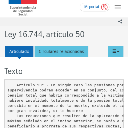
Ir
Superintendencia
Mi portal
al
Toggle
de
contenido
naviga
Seguridad
principal
ico
Social
(SUSESO)
Ley 16.744, artículo 50
-
Gobierno
de
tabd
Articulado
Circulares relacionadas
Chile
men
Texto
    Artículo 50°.- En ningún caso las pensiones por

supervivencia podrán exceder en su conjunto, del 100%
pensión total que habría correspondido a la víctima s
hubiere invalidado totalmente o de la pensión total q
percibía en el momento de la muerte, excluido el supl
por gran invalidez, si lo hubiere.

    Las reducciones que resulten de la aplicación del
máximo señalado en el inciso anterior, se harán a cad
beneficiario a prorrata de sus respectivas cuotas, la