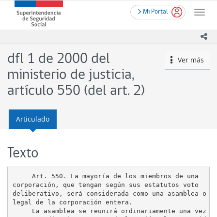
Contenido
.
Superintendencia
Mi Portal
principal
Toggle
de
naviga
Seguridad
ico
Social
(SUSESO)
dfl 1 de 2000 del
Ver más
icono
-
Gobierno
ministerio de justicia,
de
artículo 550 (del art. 2)
Chile
Articulado
Texto
     Art. 550. La mayoría de los miembros de una

corporación, que tengan según sus estatutos voto

deliberativo, será considerada como una asamblea o re
legal de la corporación entera.

     La asamblea se reunirá ordinariamente una vez al