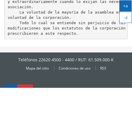
y extraordinariamente cuando lo exijan las necesidade
+a
asociación.

Ag
     La voluntad de la mayoría de la asamblea es la

-a
tex
voluntad de la corporación.

Ag
     Todo lo cual se entiende sin perjuicio de las

modificaciones que los estatutos de la corporación

tex
Teléfonos 22620 4500 - 4400 / RUT: 61.509.000-K
Mapa del sitio
Condiciones de uso
RSS