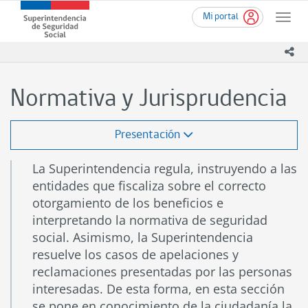
Ir
Superintendencia
Mi portal
al
Toggle
de
contenido
naviga
Seguridad
principal
ico
Social
(SUSESO)
-
Normativa y Jurisprudencia
Gobierno
de
Chile
Presentación
La Superintendencia regula, instruyendo a las
entidades que fiscaliza sobre el correcto
otorgamiento de los beneficios e
interpretando la normativa de seguridad
social. Asimismo, la Superintendencia
resuelve los casos de apelaciones y
reclamaciones presentadas por las personas
interesadas. De esta forma, en esta sección
se pone en conocimiento de la ciudadanía la