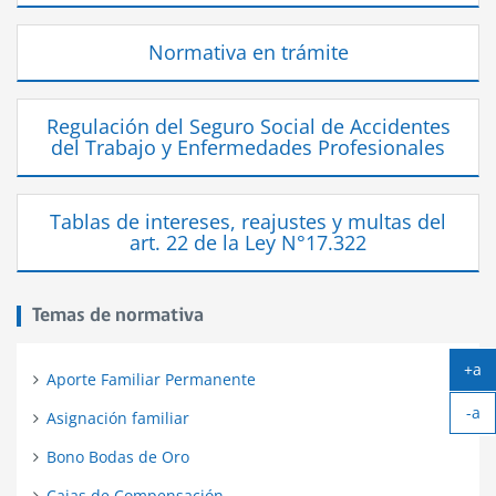
Normativa en trámite
Regulación del Seguro Social de Accidentes
del Trabajo y Enfermedades Profesionales
Tablas de intereses, reajustes y multas del
art. 22 de la Ley N°17.322
Temas de normativa
+a
Aporte Familiar Permanente
Ag
-a
tex
Asignación familiar
Ach
tex
Bono Bodas de Oro
Cajas de Compensación