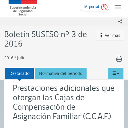
Ir
Superintendencia
Mi portal
al
Toggle
de
contenido
naviga
Seguridad
principal
ico
Social
(SUSESO)
Boletín SUSESO n° 3 de
Ver más
icono
-
Gobierno
2016
de
Chile
2016
/
Julio
tabd
Destacado
Normativa del período
men
Prestaciones adicionales que
otorgan las Cajas de
Compensación de
Asignación Familiar (C.C.A.F.)