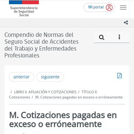
Ir
Superintendencia
Mi portal
al
Toggle
de
contenido
naviga
Seguridad
principal
ico
Social
(SUSESO)
Compendio de Normas del
Compe
icono
-
Seguro Social de Accidentes
Gobierno
del Trabajo y Enfermedades
de
Chile
Profesionales
Descar
anterior
siguiente
LIBRO II. AFILIACIÓN Y COTIZACIONES
TÍTULO II.
Cotizaciones
M. Cotizaciones pagadas en exceso o erróneamente
M. Cotizaciones pagadas en
exceso o erróneamente