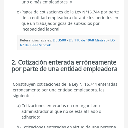
uno o más empleadores, y
Pagos de cotizaciones de la Ley N°16.744 por parte
de la entidad empleadora durante los períodos en
que un trabajador goza de subsidios por
incapacidad laboral.
Referencias legales:
DL 3500
-
DS 110 de 1968 Mintrab
-
DS
67 de 1999 Mintrab
2. Cotización enterada erróneamente
por parte de una entidad empleadora
Cotización
Constituyen cotizaciones de la Ley N°16.744 enteradas
enterada
erróneamente por una entidad empleadora, las
erróneamente
siguientes:
por
parte
Cotizaciones enteradas en un organismo
de
administrador al que no se está afiliado o
una
adherido;
entidad
empleadora
Cotizaciones enteradas en virtud de una persona