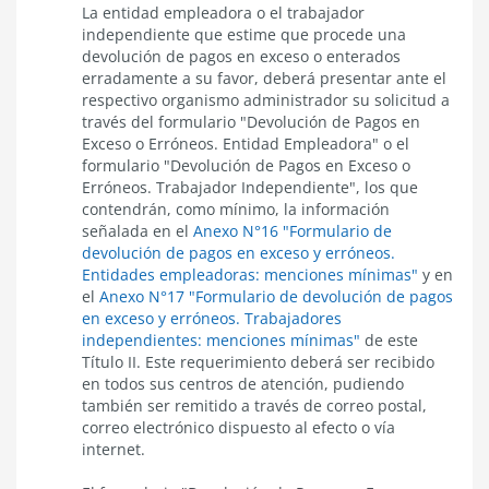
cotizaciones
La entidad empleadora o el trabajador
independientes
pagadas
voluntarios
independiente que estime que procede una
en
devolución de pagos en exceso o enterados
exceso
erradamente a su favor, deberá presentar ante el
o
erróneamente
respectivo organismo administrador su solicitud a
previa
través del formulario "Devolución de Pagos en
solicitud
Exceso o Erróneos. Entidad Empleadora" o el
de
formulario "Devolución de Pagos en Exceso o
la
Erróneos. Trabajador Independiente", los que
entidad
empleadora
contendrán, como mínimo, la información
o
señalada en el
Anexo N°16 "Formulario de
del
devolución de pagos en exceso y erróneos.
trabajador
Entidades empleadoras: menciones mínimas"
y en
independiente
el
Anexo N°17 "Formulario de devolución de pagos
en exceso y erróneos. Trabajadores
independientes: menciones mínimas"
de este
Título II. Este requerimiento deberá ser recibido
en todos sus centros de atención, pudiendo
también ser remitido a través de correo postal,
correo electrónico dispuesto al efecto o vía
internet.