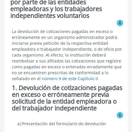
por parte de las entidades
empleadoras y los trabajadores
independientes voluntarios
Ver mo
Procedimientos
La devolución de cotizaciones pagadas en exceso o
de
erróneamente en un organismo administrador podrá
devolución
iniciarse previa petición de la respectiva entidad
de
empleadora o trabajador independiente, o de oficio por
las
cada organismo. Al efecto, la institución deberá
cotizaciones
reembolsar a sus afiliados las cotizaciones que registre
pagadas
en
como pagadas en exceso o enteradas erradamente que
exceso
no se encuentren prescritas de conformidad a lo
o
señalado en el
número 9 de este Capítulo II.
enteradas
erróneamente
1. Devolución de cotizaciones pagadas
por
en exceso o erróneamente previa
parte
solicitud de la entidad empleadora o
de
las
del trabajador independiente
entidades
Ver mo
empleadoras
y
Devolución
Presentación del formulario de devolución
los
de
trabajadores