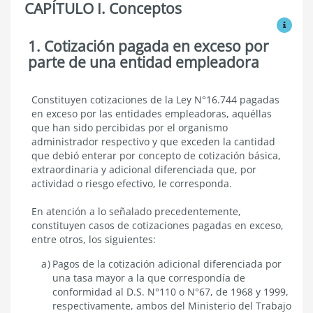
CAPÍTULO I. Conceptos
Cotizaciones
pagadas
Ver mo
en
exceso
1. Cotización pagada en exceso por
Conceptos
o
parte de una entidad empleadora
erróneamente
Cotización
Constituyen cotizaciones de la Ley N°16.744 pagadas
pagada
en exceso por las entidades empleadoras, aquéllas
en
que han sido percibidas por el organismo
exceso
administrador respectivo y que exceden la cantidad
por
que debió enterar por concepto de cotización básica,
parte
extraordinaria y adicional diferenciada que, por
de
una
actividad o riesgo efectivo, le corresponda.
entidad
empleadora
En atención a lo señalado precedentemente,
constituyen casos de cotizaciones pagadas en exceso,
entre otros, los siguientes:
Pagos de la cotización adicional diferenciada por
una tasa mayor a la que correspondía de
conformidad al D.S. N°110 o N°67, de 1968 y 1999,
respectivamente, ambos del Ministerio del Trabajo