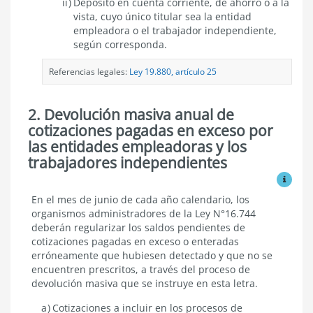
Depósito en cuenta corriente, de ahorro o a la
vista, cuyo único titular sea la entidad
empleadora o el trabajador independiente,
según corresponda.
Referencias legales:
Ley 19.880, artículo 25
2. Devolución masiva anual de
cotizaciones pagadas en exceso por
las entidades empleadoras y los
trabajadores independientes
Ver mo
Devolución
En el mes de junio de cada año calendario, los
masiva
organismos administradores de la Ley N°16.744
anual
deberán regularizar los saldos pendientes de
de
cotizaciones pagadas en exceso o enteradas
cotizaciones
erróneamente que hubiesen detectado y que no se
pagadas
encuentren prescritos, a través del proceso de
en
exceso
devolución masiva que se instruye en esta letra.
por
las
Cotizaciones a incluir en los procesos de