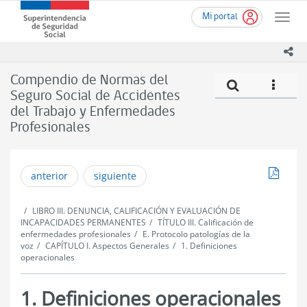
Ir
Superintendencia
Mi portal
al
Toggle
de
contenido
naviga
Seguridad
principal
ico
Social
(SUSESO)
Compendio de Normas del
Compe
icono
-
Seguro Social de Accidentes
Gobierno
del Trabajo y Enfermedades
de
Chile
Profesionales
Descar
anterior
siguiente
LIBRO III. DENUNCIA, CALIFICACIÓN Y EVALUACIÓN DE
INCAPACIDADES PERMANENTES
TÍTULO III. Calificación de
enfermedades profesionales
E. Protocolo patologías de la
voz
CAPÍTULO I. Aspectos Generales
1. Definiciones
operacionales
1. Definiciones operacionales