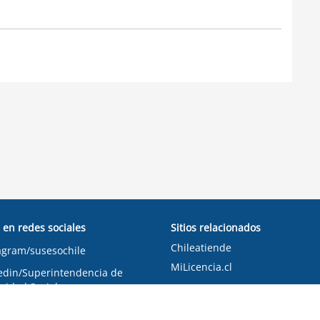
 en redes sociales
Sitios relacionados
Chileatiende
agram/susesochile
MiLicencia.cl
edin/Superintendencia de
ridad Social