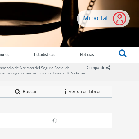
Mi portal
ciones
Estadísticas
Noticias
icono comparti
Compartir
pendio de Normas del Seguro Social de
a de los organismos administradores
B. Sistema
Compendio de Norm
Buscar
Ver otros Libros
icono