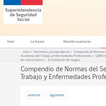
Ir
Superintendencia
al
de
contenido
Seguridad
principal
Social
(SUSESO)
-
Gobierno
de
Inicio
La Suseso
Atención usuarios/as
Chile
Inicio
Normativa y Jurisprudencia
Compendio de Normas del
Accidentes del Trabajo y Enfermedades Profesionales
LIBRO 
de control interno
6. Evaluación de riesgos
Compendio de Normas del Seg
Trabajo y Enfermedades Prof
anterior
siguiente