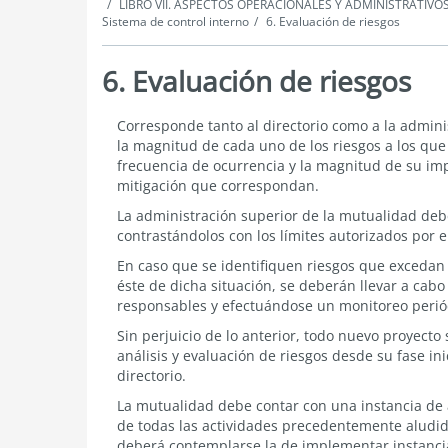
LIBRO VII. ASPECTOS OPERACIONALES Y ADMINISTRATIVO
Sistema de control interno
6. Evaluación de riesgos
6. Evaluación de riesgos
Evaluación
Corresponde tanto al directorio como a la adminis
de
la magnitud de cada uno de los riesgos a los que
riesgos
frecuencia de ocurrencia y la magnitud de su imp
mitigación que correspondan.
La administración superior de la mutualidad deber
contrastándolos con los límites autorizados por el
En caso que se identifiquen riesgos que excedan l
éste de dicha situación, se deberán llevar a cabo
responsables y efectuándose un monitoreo perió
Sin perjuicio de lo anterior, todo nuevo proyecto
análisis y evaluación de riesgos desde su fase i
directorio.
La mutualidad debe contar con una instancia de 
de todas las actividades precedentemente aludida
deberá contemplarse la de implementar instancias