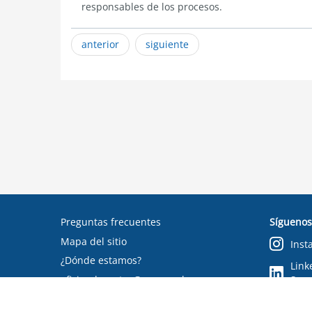
responsables de los procesos.
anterior
siguiente
Preguntas frecuentes
Síguenos
Mapa del sitio
Inst
¿Dónde estamos?
Link
oficinadepartes@suseso.cl
Segu
Verifica tu documento