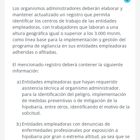
Registro
Los organismos administradores deberán elaborar y
de
mantener actualizado un registro que permita
las
identificar los centros de trabajo de las entidades
entidades
empleadoras, con trabajadores que laboran a una
empleadoras
altura geográfica igual o superior a los 3.000 msnm,
con
como línea base para la implementación y gestión del
exposición
o
programa de vigilancia en sus entidades empleadoras
potencial
adheridas o afiliadas.
exposición
laboral
El mencionado registro deberá contener la siguiente
a
información:
hipobaria
Entidades empleadoras que hayan requerido
asistencia técnica al organismo administrador,
para la identificación del peligro, implementación
de medidas preventivas o de mitigación de la
hipobaria, entre otros, identificando el motivo de la
solicitud.
Entidades empleadoras con denuncias de
enfermedades profesionales por exposición a
hipobaria por gran o extrema altitud, ya sea que se