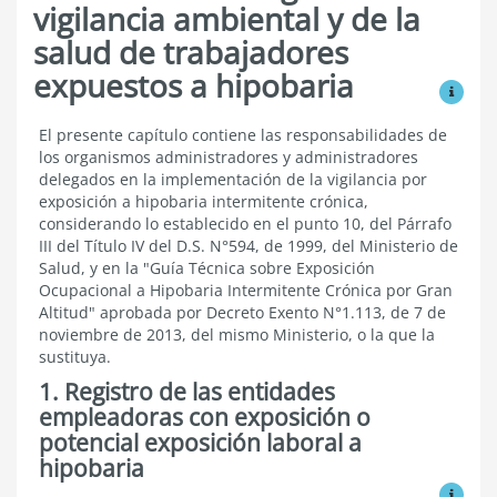
vigilancia ambiental y de la
salud de trabajadores
expuestos a hipobaria
Ver mo
Programa
El presente capítulo contiene las responsabilidades de
de
los organismos administradores y administradores
vigilancia
delegados en la implementación de la vigilancia por
ambiental
exposición a hipobaria intermitente crónica,
y
considerando lo establecido en el punto 10, del Párrafo
de
III del Título IV del D.S. N°594, de 1999, del Ministerio de
la
salud
Salud, y en la "Guía Técnica sobre Exposición
de
Ocupacional a Hipobaria Intermitente Crónica por Gran
trabajadores
Altitud" aprobada por Decreto Exento N°1.113, de 7 de
expuestos
noviembre de 2013, del mismo Ministerio, o la que la
a
sustituya.
hipobaria
1. Registro de las entidades
empleadoras con exposición o
potencial exposición laboral a
hipobaria
Ver mo