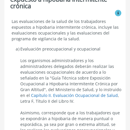
crónica
Ver mo
Evaluación
Las evaluaciones de la salud de los trabajadores
de
expuestos a hipobaria intermitente crónica, incluye las
la
evaluaciones ocupacionales y las evaluaciones del
salud
programa de vigilancia de la salud.
del
trabajador
Evaluación preocupacional y ocupacional
expuesto
a
hipobaria
Los organismos administradores y los
intermitente
administradores delegados deberán realizar las
crónica
evaluaciones ocupacionales de acuerdo a lo
señalado en la "Guía Técnica sobre Exposición
Ocupacional a Hipobaria Intermitente Crónica por
Gran Altitud", del Ministerio de Salud, y lo instruido
en el
Capítulo II. Evaluación Ocupacional de Salud
,
Letra F, Título II del Libro IV.
Asimismo, corresponde que a los trabajadores que
se expondrán a hipobaria de manera puntual o
esporádica, ya sea por gran o extrema altitud, se