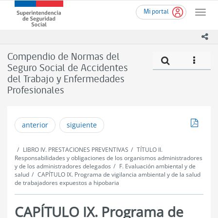
Ir
Superintendencia
Mi portal
al
Toggle
de
contenido
naviga
Seguridad
principal
ico
Social
(SUSESO)
Compendio de Normas del
Compe
icono
-
Seguro Social de Accidentes
Gobierno
del Trabajo y Enfermedades
de
Chile
Profesionales
Descar
anterior
siguiente
LIBRO IV. PRESTACIONES PREVENTIVAS
TÍTULO II.
Responsabilidades y obligaciones de los organismos administradores
y de los administradores delegados
F. Evaluación ambiental y de
salud
CAPÍTULO IX. Programa de vigilancia ambiental y de la salud
de trabajadores expuestos a hipobaria
CAPÍTULO IX. Programa de