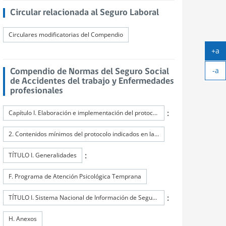
Circular relacionada al Seguro Laboral
Circulares modificatorias del Compendio
+a
Ag
-a
tex
Compendio de Normas del Seguro Social
Ach
de Accidentes del trabajo y Enfermedades
tex
profesionales
:
Capítulo I. Elaboración e implementación del protocolo de prevención del acoso sexual, laboral y la violencia en el trabajo
2. Contenidos mínimos del protocolo indicados en la Ley N°21.643
:
TÍTULO I. Generalidades
F. Programa de Atención Psicológica Temprana
:
TÍTULO I. Sistema Nacional de Información de Seguridad y Salud en el Trabajo (SISESAT)
H. Anexos