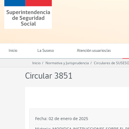
Ir
Superintendencia
al
de
contenido
Seguridad
principal
Social
(SUSESO)
-
Gobierno
de
Inicio
La Suseso
Atención usuarios/as
Chile
Inicio
Normativa y Jurisprudencia
Circulares de SUSES
Circular 3851
.
Fecha: 02 de enero de 2025
Materia: MODIFICA INSTRUCCIONES SOBRE EL R