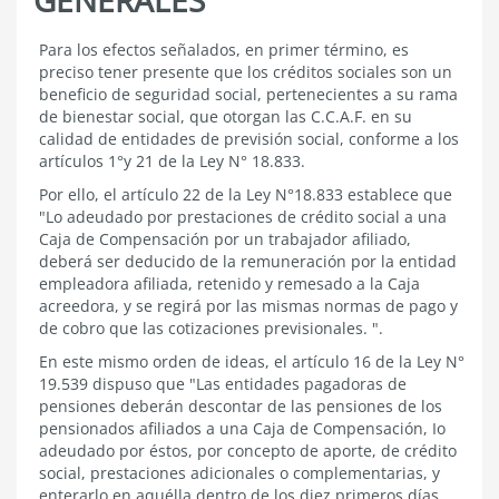
3.6.1
Para los efectos señalados, en primer término, es
CONSIDERACIONES
preciso tener presente que los créditos sociales son un
GENERALES
beneficio de seguridad social, pertenecientes a su rama
de bienestar social, que otorgan las C.C.A.F. en su
calidad de entidades de previsión social, conforme a los
artículos
1°
y 21 de la Ley N°
18.833.
Por ello, el artículo
22 de la Ley N°18.833
establece que
"Lo adeudado por prestaciones de crédito social a una
Caja de Compensación por un trabajador afiliado,
deberá ser deducido de la remuneración por la entidad
empleadora afiliada, retenido y remesado a la Caja
acreedora, y se regirá por las mismas normas de pago y
de cobro que las cotizaciones previsionales. ".
En este mismo orden de ideas, el artículo
16 de la Ley N°
19.539
dispuso que "Las entidades pagadoras de
pensiones deberán descontar de las pensiones de los
pensionados afiliados a una Caja de Compensación, Io
adeudado por éstos, por concepto de aporte, de crédito
social, prestaciones adicionales o complementarias, y
enterarlo en aquélla dentro de los diez primeros días