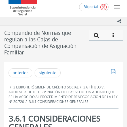
Ir
Superintendencia
Mi portal
al
Toggle
de
contenido
naviga
Seguridad
principal
ico
Social
(SUSESO)
Compendio de Normas que
Compe
icono
-
regulan a las Cajas de
Gobierno
Compensación de Asignación
de
Chile
Familiar
Descar
anterior
siguiente
3 LIBRO III. RÉGIMEN DE CRÉDITO SOCIAL
3.6 TÍTULO VI.
AUDIENCIA DE DETERMINACIÓN DEL PASIVO DE UN AFILIADO QUE
SE HA ACOGIDO AL PROCEDIMIENTO DE RENEGOCIACIÓN DE LA LEY
N° 20.720
3.6.1 CONSIDERACIONES GENERALES
3.6.1 CONSIDERACIONES
GENERALES