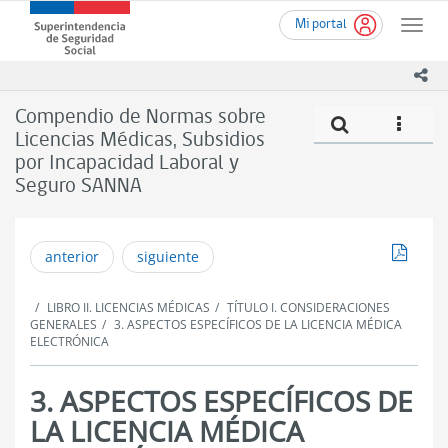
Ir
Superintendencia
Mi portal
al
Toggle
de
contenido
naviga
Seguridad
principal
ico
Social
(SUSESO)
Compendio de Normas sobre
Compe
icono
-
Licencias Médicas, Subsidios
Gobierno
por Incapacidad Laboral y
de
Chile
Seguro SANNA
Descar
anterior
siguiente
LIBRO II. LICENCIAS MÉDICAS
TÍTULO I. CONSIDERACIONES
GENERALES
3. ASPECTOS ESPECÍFICOS DE LA LICENCIA MÉDICA
ELECTRÓNICA
3. ASPECTOS ESPECÍFICOS DE
LA LICENCIA MÉDICA