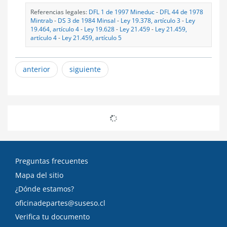
Referencias legales:
DFL 1 de 1997 Mineduc
-
DFL 44 de 1978
Mintrab
-
DS 3 de 1984 Minsal
-
Ley 19.378, artículo 3
-
Ley
19.464, artículo 4
-
Ley 19.628
-
Ley 21.459
-
Ley 21.459,
artículo 4
-
Ley 21.459, artículo 5
anterior
siguiente
Preguntas frecuentes
Mapa del sitio
¿Dónde estamos?
oficinadepartes@suseso.cl
Verifica tu documento