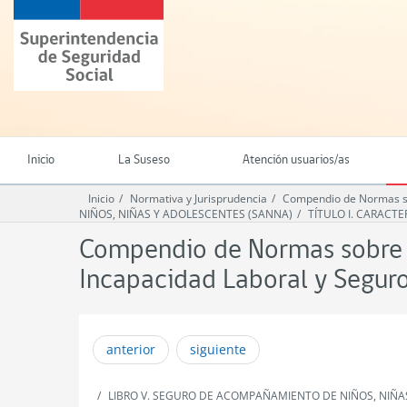
Ir
Superintendencia
al
de
contenido
Seguridad
principal
Social
(SUSESO)
-
Gobierno
de
Inicio
La Suseso
Atención usuarios/as
Chile
Inicio
Normativa y Jurisprudencia
Compendio de Normas so
NIÑOS, NIÑAS Y ADOLESCENTES (SANNA)
TÍTULO I. CARACT
Compendio de Normas sobre L
Incapacidad Laboral y Segu
anterior
siguiente
LIBRO V. SEGURO DE ACOMPAÑAMIENTO DE NIÑOS, NIÑA