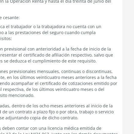
 la Operación Renta y hasta el día treinta de junio del
e cesante:
dica el trabajador o la trabajadora no cuenta con un
cho a las prestaciones del seguro cuando cumpla
sitos:
 previsional con anterioridad a la fecha de inicio de la
resentar el certificado de afiliación respectivo, salvo que
nes se deduzca el cumplimiento de este requisito.
iones previsionales mensuales, continuas o discontinuas,
e, en los últimos veinticuatro meses anteriores a la fecha
biendo acompañar el certificado de cotizaciones emitido por
l respectiva, de los últimos veinticuatro meses o del
isito mencionado.
radas, dentro de los ocho meses anteriores al inicio de la
 de un contrato a plazo fijo o por obra, trabajo o servicio
se adjuntando copia de dicho contrato.
os deben contar con una licencia médica emitida de