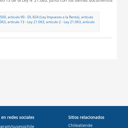
culo 13 de la Ley N°21.063, junto con los demás documentos
500, artículo 90
-
DL 824 (Ley Impuesto a la Renta), artículo
063, artículo 13
-
Ley 21.063, artículo 2
-
Ley 21.063, artículo
 en redes sociales
Sitios relacionados
Chileatiende
agram/susesochile