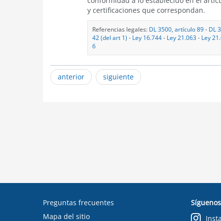
conformidad a lo establecido en el artí
y certificaciones que correspondan.
Referencias legales:
DL 3500, artículo 89
-
DL 3
42 (del art 1)
-
Ley 16.744
-
Ley 21.063
-
Ley 21.
6
anterior
siguiente
Preguntas frecuentes
Síguenos
Mapa del sitio
Inst