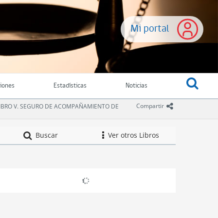
Mi portal
ciones
Estadísticas
Noticias
icono comparti
Compartir
IBRO V. SEGURO DE ACOMPAÑAMIENTO DE
Compendio de Nor
Buscar
Ver otros Libros
icono