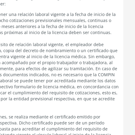
er:
r una relación laboral vigente a la fecha de inicio de la
 ocho cotizaciones previsionales mensuales, continuas o
 meses anteriores a la fecha de inicio de la licencia
s próximas al inicio de la licencia deben ser continuas.
sito de relación laboral vigente, el empleador debe
o, copia del decreto de nombramiento o un certificado que
ntra vigente al inicio de la licencia médica. Sin embargo,
 acompañado por el propio trabajador o trabajadora, al
rmente, para efectos de agilizar su tramitación. En caso de
os documentos indicados, no es necesario que la COMPIN
 laboral se puede tener por acreditada mediante los datos
ectivo formulario de licencia médica, en concordancia con
car el cumplimiento del requisito de cotizaciones, esto es,
 por la entidad previsional respectiva, en que se acredite
nes, se realiza mediante el certificado emitido por
espectiva. Dicho certificado puede ser de un período
o basta para acreditar el cumplimiento del requisito de
stando vigente el vínculo laboral al inicio de la licencia