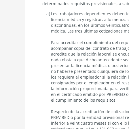
determinados requisitos previsionales, a sab
Los trabajadores dependientes deben tene
licencia médica y registrar, a lo menos,
discontinuas, en los últimos veinticuatro
médica. Las tres últimas cotizaciones má
Para acreditar el cumplimiento del requi
acompañar copia del contrato de trabaj
acredite que la relación laboral se encue
nada obsta a que dicho antecedente sea
presentar la licencia médica, o posterio
no haberse presentado cualquiera de l
los requiera al empleador si la relación
consignados por el empleador en el resp
la información proporcionada para verifi
en el certificado emitido por PREVIRED o
el cumplimiento de los requisitos.
Respecto de la acreditación de cotizacio
PREVIRED o por la entidad previsional r
inferior a veinticuatro meses si con ell
cotizaciones que la Ley N°21.063 exige. E