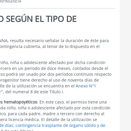
ONTINGENCIA
O SEGÚN EL TIPO DE
NA, resulta necesario señalar la duración de éste para
ontingencia cubierta, al tenor de lo dispuesto en el
 niño, niña o adolescente afectado por dicha condición
ercero en un
período de doce meses
, contados desde el
miso podrá ser usado por dos períodos continuos respecto
progenitor tiene derecho al uso de
noventa días
de
le de la utilización se encuentra en el
Anexo N°1
r"
, del numeral 8 de este Título I.
res hematopoyéticos
: En este caso, el permiso tiene una
da niño, niña o adolescente afectado por esta condición
ico, para cada padre, madre o tercero con derecho al
era licencia médica. El detalle de la utilización se
e días: contingencia trasplante de órgano sólido y de