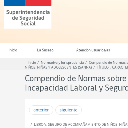
Ir
Superintendencia
al
de
contenido
Seguridad
principal
Social
(SUSESO)
-
Gobierno
de
Inicio
La Suseso
Atención usuarios/as
Chile
Inicio
Normativa y Jurisprudencia
Compendio de Normas so
NIÑOS, NIÑAS Y ADOLESCENTES (SANNA)
TÍTULO I. CARACT
Compendio de Normas sobre L
Incapacidad Laboral y Segu
anterior
siguiente
LIBRO V. SEGURO DE ACOMPAÑAMIENTO DE NIÑOS, NIÑA