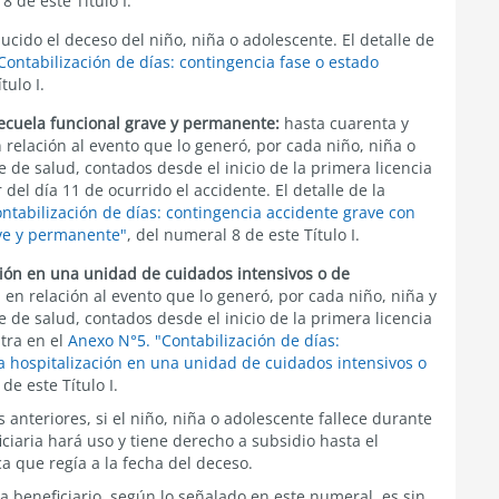
8 de este Título I.
cido el deceso del niño, niña o adolescente. El detalle de
ontabilización de días: contingencia fase o estado
tulo I.
ecuela funcional grave y permanente:
hasta cuarenta y
 relación al evento que lo generó, por cada niño, niña o
 de salud, contados desde el inicio de la primera licencia
del día 11 de ocurrido el accidente. El detalle de la
ntabilización de días: contingencia accidente grave con
ave y permanente"
, del numeral 8 de este Título I.
ión en una unidad de cuidados intensivos o de
, en relación al evento que lo generó, por cada niño, niña y
 de salud, contados desde el inicio de la primera licencia
ntra en el
Anexo N°5. "Contabilización de días:
 hospitalización en una unidad de cuidados intensivos o
de este Título I.
 anteriores, si el niño, niña o adolescente fallece durante
iciaria hará uso y tiene derecho a subsidio hasta el
a que regía a la fecha del deceso.
 beneficiario, según lo señalado en este numeral, es sin