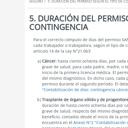
SEGURO
5. DURACIÓN DEL PERMISO SEGÚN EL TIPO DE C
5. DURACIÓN DEL PERMIS
CONTINGENCIA
5.
Para el correcto cómputo de días del permiso SAN
DURACIÓN
cada trabajador o trabajadora, según el tipo de c
DEL
artículo 14 de la Ley N°21.063:
PERMISO
SEGÚN
Cáncer:
hasta
ciento ochenta días
, por cada
EL
grave de salud, para cada padre, madre, o t
TIPO
inicio de la primera licencia médica. El per
DE
CONTINGENCIA
del mismo diagnóstico. En dicho caso, cada 
permiso durante el segundo período. El detal
"Contabilización de días: contingencia cánce
Trasplante de órgano sólido y de progenito
duración de hasta
ciento ochenta
días por ca
grave de salud, respecto del mismo diagnóst
beneficio, contados desde el inicio de la prim
encuentra en el
Anexo N°2 "Contabilización d