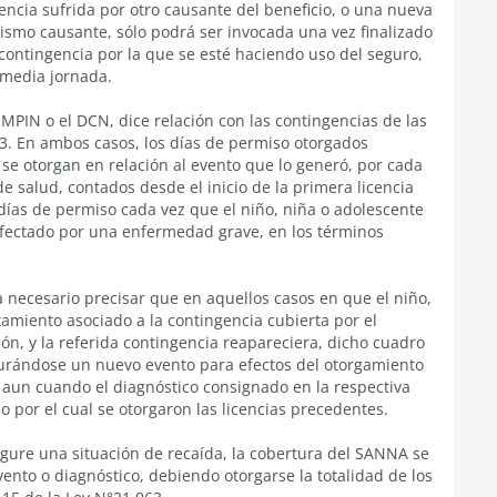
encia sufrida por otro causante del beneficio, o una nueva
mismo causante, sólo podrá ser invocada una vez finalizado
contingencia por la que se esté haciendo uso del seguro,
 media jornada.
MPIN o el DCN, dice relación con las contingencias de las
63
. En ambos casos, los días de permiso otorgados
 se otorgan en relación al evento que lo generó, por cada
de salud, contados desde el inicio de la primera licencia
 días de permiso cada vez que el niño, niña o adolescente
 afectado por una enfermedad grave, en los términos
a necesario precisar que en aquellos casos en que el niño,
amiento asociado a la contingencia cubierta por el
n, y la referida contingencia reapareciera, dicho cuadro
urándose un nuevo evento para efectos del otorgamiento
aun cuando el diagnóstico consignado en la respectiva
por el cual se otorgaron las licencias precedentes.
igure una situación de recaída, la cobertura del SANNA se
vento o diagnóstico, debiendo otorgarse la totalidad de los