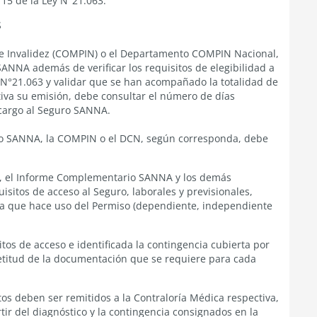
 15 de la Ley N°21.063.
S
e Invalidez (COMPIN) o el Departamento COMPIN Nacional,
ANNA además de verificar los requisitos de elegibilidad a
y N°21.063
y validar que se han acompañado la totalidad de
iva su emisión, debe consultar el número de días
 cargo al Seguro SANNA.
so SANNA, la COMPIN o el DCN, según corresponda, debe
, el Informe Complementario SANNA y los demás
uisitos de acceso al Seguro, laborales y previsionales,
ora que hace uso del Permiso (dependiente, independiente
itos de acceso e identificada la contingencia cubierta por
letitud de la documentación que se requiere para cada
tos deben ser remitidos a la Contraloría Médica respectiva,
rtir del diagnóstico y la contingencia consignados en la