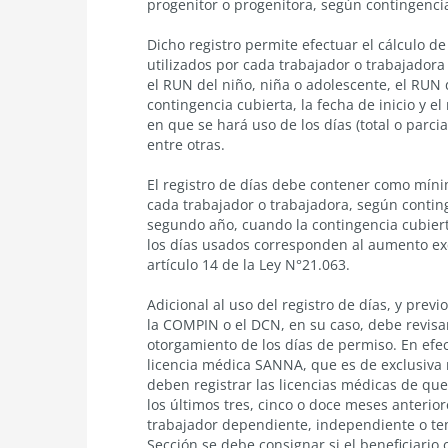
progenitor o progenitora, según contingenci
Dicho registro permite efectuar el cálculo d
utilizados por cada trabajador o trabajadora
el RUN del niño, niña o adolescente, el RUN 
contingencia cubierta, la fecha de inicio y 
en que se hará uso de los días (total o parcia
entre otras.
El registro de días debe contener como míni
cada trabajador o trabajadora, según conting
segundo año, cuando la contingencia cubierta
los días usados corresponden al aumento exce
artículo 14 de la Ley N°21.063.
Adicional al uso del registro de días, y prev
la COMPIN o el DCN, en su caso, debe revisa
otorgamiento de los días de permiso. En efec
licencia médica SANNA, que es de exclusiva 
deben registrar las licencias médicas de que
los últimos tres, cinco o doce meses anterio
trabajador dependiente, independiente o te
Sección se debe consignar si el beneficiario