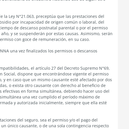
de la Ley N°21.063
, preceptúa que las prestaciones del
bsidio por incapacidad de origen común o laboral, del
 tiempo de descanso postnatal parental o por el permiso
año, y se suspenderán por estas causas. Asimismo, serán
 permiso con goce de remuneración, en su caso.
NNA una vez finalizados los permisos o descansos
mpatibilidades, el
artículo 27 del Decreto Supremo N°69,
n Social,
dispone que encontrándose vigente el permiso
o, y en caso que un mismo causante esté afectado por dos
as, o exista otro causante con derecho al beneficio de
as efectivas en forma simultánea, debiendo hacer uso del
o simultánea una vez cumplido el período máximo de
ormada y autorizada inicialmente, siempre que ella esté
taciones del seguro, sea el permiso y/o el pago del
e un único causante, o de una sola contingencia respecto