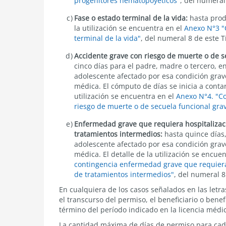
progenitores hematopoyéticos"
, del numeral 
Fase o estado terminal de la vida:
hasta produ
la utilización se encuentra en el
Anexo N°3 "C
terminal de la vida"
, del numeral 8 de este Tí
Accidente grave con riesgo de muerte o de s
cinco días para el padre, madre o tercero, en
adolescente afectado por esa condición grave
médica. El cómputo de días se inicia a contar 
utilización se encuentra en el
Anexo N°4. "Co
riesgo de muerte o de secuela funcional gr
Enfermedad grave que requiera hospitalizac
tratamientos intermedios:
hasta
quince día
s
adolescente afectado por esa condición grave
médica. El detalle de la utilización se encue
contingencia enfermedad grave que requiera
de tratamientos intermedios"
, del numeral 8 
En cualquiera de los casos señalados en las letras
el transcurso del permiso, el beneficiario o benef
término del período indicado en la licencia médic
La cantidad máxima de días de permiso para cada