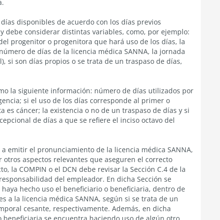
a.
e días disponibles de acuerdo con los días previos
 y debe considerar distintas variables, como, por ejemplo:
del progenitor o progenitora que hará uso de los días, la
el número de días de la licencia médica SANNA, la jornada
l), si son días propios o se trata de un traspaso de días,
mo la siguiente información: número de días utilizados por
encia; si el uso de los días corresponde al primer o
 es cáncer; la existencia o no de un traspaso de días y si
pcional de días a que se refiere el inciso octavo del
io a emitir el pronunciamiento de la licencia médica SANNA,
r otros aspectos relevantes que aseguren el correcto
to, la COMPIN o el DCN debe revisar la Sección C.4 de la
responsabilidad del empleador. En dicha Sección se
 haya hecho uso el beneficiario o beneficiaria, dentro de
res a la licencia médica SANNA, según si se trata de un
mporal cesante, respectivamente. Además, en dicha
 o beneficiaria se encuentra haciendo uso de algún otro