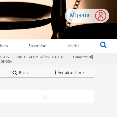
Mi portal
ciones
Estadísticas
Noticias
icono comparti
Compartir
IBRO V. SEGURO DE ACOMPAÑAMIENTO DE
NGENCIA
Compendio de Nor
Buscar
Ver otros Libros
icono