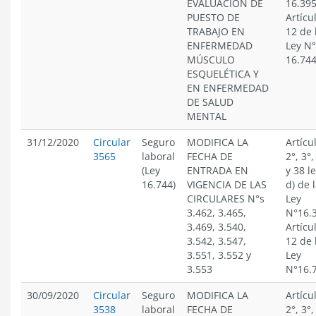
EVALUACIÓN DE
16.395
PUESTO DE
Artícu
TRABAJO EN
12 de 
ENFERMEDAD
Ley N°
MÚSCULO
16.74
ESQUELÉTICA Y
EN ENFERMEDAD
DE SALUD
MENTAL
31/12/2020
Circular
Seguro
MODIFICA LA
Artícu
3565
laboral
FECHA DE
2°, 3°,
(Ley
ENTRADA EN
y 38 l
16.744)
VIGENCIA DE LAS
d) de 
CIRCULARES N°s
Ley
3.462, 3.465,
N°16.
3.469, 3.540,
Artícu
3.542, 3.547,
12 de 
3.551, 3.552 y
Ley
3.553
N°16.
30/09/2020
Circular
Seguro
MODIFICA LA
Artícu
3538
laboral
FECHA DE
2°, 3°,