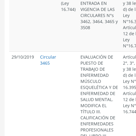
(Ley
ENTRADA EN
y 38 l
16.744)
VIGENCIA DE LAS
d) de 
CIRCULARES N°s
Ley
3462, 3464, 3465 y
N°16.
3508
Artícu
12 de 
Ley
N°16.
29/10/2019
Circular
EVALUACIÓN DE
Artícu
3465
PUESTO DE
2°, 3°,
TRABAJO DE
y 38 l
ENFERMEDAD
d) de 
MÚSCULO
Ley N°
ESQUELÉTICA Y DE
16.395
ENFERMEDAD DE
Artícu
SALUD MENTAL.
12 de 
MODIFICA EL
Ley N°
TÍTULO III.
16.74
CALIFICACIÓN DE
ENFERMEDADES
PROFESIONALES
DEL LIBRO III.