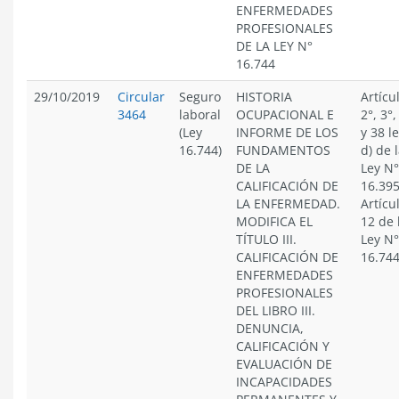
ENFERMEDADES
PROFESIONALES
DE LA LEY N°
16.744
29/10/2019
Circular
Seguro
HISTORIA
Artícu
3464
laboral
OCUPACIONAL E
2°, 3°,
(Ley
INFORME DE LOS
y 38 l
16.744)
FUNDAMENTOS
d) de 
DE LA
Ley N°
CALIFICACIÓN DE
16.395
LA ENFERMEDAD.
Artícu
MODIFICA EL
12 de 
TÍTULO III.
Ley N°
CALIFICACIÓN DE
16.74
ENFERMEDADES
PROFESIONALES
DEL LIBRO III.
DENUNCIA,
CALIFICACIÓN Y
EVALUACIÓN DE
INCAPACIDADES