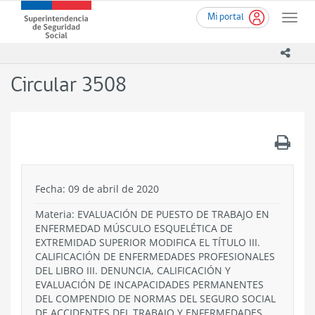
Ir
Superintendencia
Mi portal
al
Toggle
de
contenido
naviga
Seguridad
principal
icono
Social
(SUSESO)
Circular 3508
-
Gobierno
de
Chile
.
Fecha: 09 de abril de 2020
Materia: EVALUACIÓN DE PUESTO DE TRABAJO EN
ENFERMEDAD MÚSCULO ESQUELÉTICA DE
EXTREMIDAD SUPERIOR MODIFICA EL TÍTULO III.
CALIFICACIÓN DE ENFERMEDADES PROFESIONALES
DEL LIBRO III. DENUNCIA, CALIFICACIÓN Y
EVALUACIÓN DE INCAPACIDADES PERMANENTES
DEL COMPENDIO DE NORMAS DEL SEGURO SOCIAL
DE ACCIDENTES DEL TRABAJO Y ENFERMEDADES