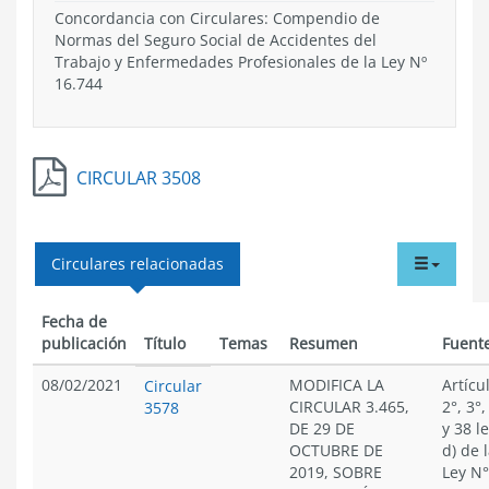
Concordancia con Circulares: Compendio de
Normas del Seguro Social de Accidentes del
Trabajo y Enfermedades Profesionales de la Ley Nº
16.744
CIRCULAR 3508
tabdr
Circulares relacionadas
menu
Fecha de
publicación
Título
Temas
Resumen
Fuent
08/02/2021
MODIFICA LA
Artícu
Circular
CIRCULAR 3.465,
2°, 3°,
3578
DE 29 DE
y 38 l
OCTUBRE DE
d) de 
2019, SOBRE
Ley N°