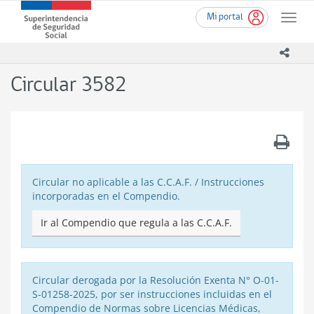
Ir
Superintendencia
Mi portal
al
Toggle
de
contenido
naviga
Seguridad
principal
icono
Social
(SUSESO)
Circular 3582
-
Gobierno
de
Chile
.
Circular no aplicable a las C.C.A.F. / Instrucciones
incorporadas en el Compendio.
Ir al Compendio que regula a las C.C.A.F.
Circular derogada por la Resolución Exenta N° O-01-
S-01258-2025, por ser instrucciones incluidas en el
Compendio de Normas sobre Licencias Médicas,