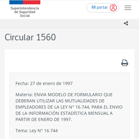
Ir
Superintendencia
Mi portal
al
Toggle
de
contenido
naviga
Seguridad
principal
icono
Social
(SUSESO)
Circular 1560
-
Gobierno
de
Chile
.
Fecha: 27 de enero de 1997
Materia: ENVIA MODELO DE FORMULARIO QUE
DEBERAN UTILIZAR LAS MUTUALIDADES DE
EMPLEADORES DE LA LEY N° 16.744, PARA EL ENVIO
DE LA INFORMACIÓN ESTADÍSTICA MENSUAL A
PARTIR DE ENERO DE 1997.
Tema:
Ley N° 16.744