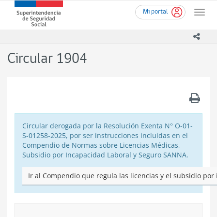
Ir
Superintendencia
Mi portal
al
Toggle
de
contenido
naviga
Seguridad
principal
icono
Social
(SUSESO)
Circular 1904
-
Gobierno
de
Chile
.
Circular derogada por la Resolución Exenta N° O-01-
S-01258-2025, por ser instrucciones incluidas en el
Compendio de Normas sobre Licencias Médicas,
Subsidio por Incapacidad Laboral y Seguro SANNA.
Ir al Compendio que regula las licencias y el subsidio por