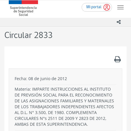
Ir
Superintendencia
Mi portal
al
Toggle
de
contenido
naviga
Seguridad
principal
icono
Social
(SUSESO)
Circular 2833
-
Gobierno
de
Chile
.
Fecha: 08 de junio de 2012
Materia: IMPARTE INSTRUCCIONES AL INSTITUTO
DE PREVISIÓN SOCIAL PARA EL RECONOCIMIENTO
DE LAS ASIGNACIONES FAMILIARES Y MATERNALES
DE LOS TRABAJADORES INDEPENDIENTES AFECTOS
AL D.L. N° 3.500, DE 1980. COMPLEMENTA
CIRCULARES N°s 2511 DE 2009 Y 2823 DE 2012,
AMBAS DE ESTA SUPERINTENDENCIA.