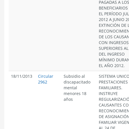
PAGADAS A LO
BENEFICIARIOS
EL PERÍODO JUL
2012 A JUNIO 2
EXTINCIÓN DE 
RECONOCIMIE
DE LOS CAUSA
CON INGRESOS
SUPERIORES AL
DEL INGRESO
MÍNIMO DURA
EL AÑO 2012.
18/11/2013
Circular
Subsidio al
SISTEMA UNICO
2962
discapacitado
PRESTACIONES
mental
FAMILIARES.
menores 18
INSTRUYE
años
REGULARIZACI
CAUSANTES C
RECONOCIMIE
DE ASIGNACIÓ
FAMILIAR VIGE
AL 24 DE