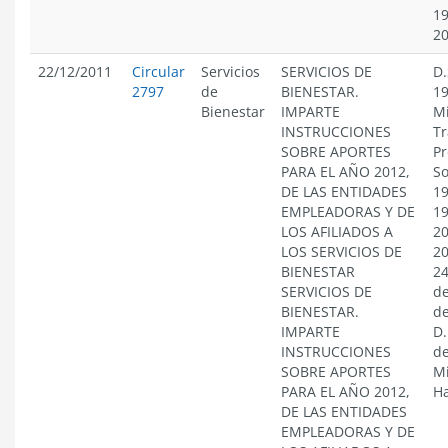
19
2
22/12/2011
Circular
Servicios
SERVICIOS DE
D.
2797
de
BIENESTAR.
19
Bienestar
IMPARTE
Mi
INSTRUCCIONES
Tr
SOBRE APORTES
Pr
PARA EL AÑO 2012,
So
DE LAS ENTIDADES
19
EMPLEADORAS Y DE
19
LOS AFILIADOS A
20
LOS SERVICIOS DE
20
BIENESTAR
24
SERVICIOS DE
de
BIENESTAR.
de
IMPARTE
D.
INSTRUCCIONES
de
SOBRE APORTES
Mi
PARA EL AÑO 2012,
Ha
DE LAS ENTIDADES
EMPLEADORAS Y DE