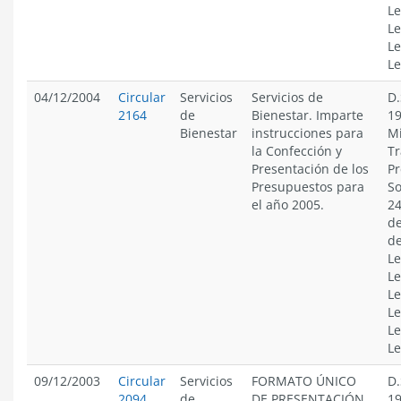
Le
Le
Le
Le
04/12/2004
Circular
Servicios
Servicios de
D.
2164
de
Bienestar. Imparte
19
Bienestar
instrucciones para
Mi
la Confección y
Tr
Presentación de los
Pr
Presupuestos para
So
el año 2005.
24
de
de
Le
Le
Le
Le
Le
Le
09/12/2003
Circular
Servicios
FORMATO ÚNICO
D.
2094
de
DE PRESENTACIÓN
19