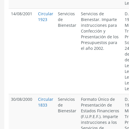
Le
14/08/2001
Circular
Servicios
Servicios de
D.
1923
de
Bienestar. Imparte
19
Bienestar
instrucciones para
Mi
Confección y
Tr
Presentación de los
Pr
Presupuestos para
So
el año 2002.
24
de
de
Le
Le
Le
Le
Le
30/08/2000
Circular
Servicios
Formato Único de
D.
1833
de
Presentación de
19
Bienestar
Estados Financieros
Mi
(F.U.P.E.F.). Imparte
Tr
instrucciones a los
Pr
Servicios de
So