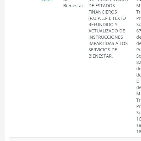
Bienestar
DE ESTADOS
Mi
FINANCIEROS
Tr
(F.U.P.E.F.). TEXTO
Pr
REFUNDIDO Y
So
ACTUALIZADO DE
67
INSTRUCCIONES
de
IMPARTIDAS A LOS
de
SERVICIOS DE
Pr
BIENESTAR.
So
82
de
de
D.
de
Mi
Tr
Pr
So
16
18
1