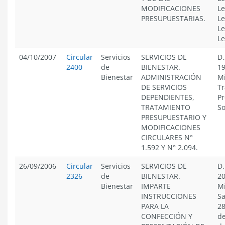
MODIFICACIONES
Le
PRESUPUESTARIAS.
Le
Le
Le
04/10/2007
Circular
Servicios
SERVICIOS DE
D.
2400
de
BIENESTAR.
19
Bienestar
ADMINISTRACIÓN
Mi
DE SERVICIOS
Tr
DEPENDIENTES,
Pr
TRATAMIENTO
So
PRESUPUESTARIO Y
MODIFICACIONES
CIRCULARES N°
1.592 Y N° 2.094.
26/09/2006
Circular
Servicios
SERVICIOS DE
D.
2326
de
BIENESTAR.
20
Bienestar
IMPARTE
Mi
INSTRUCCIONES
Sa
PARA LA
28
CONFECCIÓN Y
de