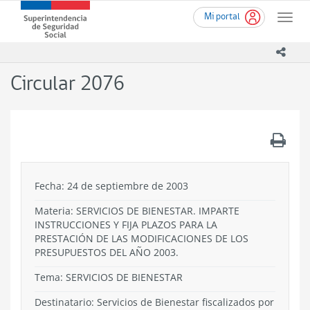
Ir
Superintendencia
Mi portal
al
Toggle
de
contenido
naviga
Seguridad
principal
icono
Social
(SUSESO)
Circular 2076
-
Gobierno
de
Chile
.
Fecha: 24 de septiembre de 2003
Materia: SERVICIOS DE BIENESTAR. IMPARTE
INSTRUCCIONES Y FIJA PLAZOS PARA LA
PRESTACIÓN DE LAS MODIFICACIONES DE LOS
PRESUPUESTOS DEL AÑO 2003.
Tema:
SERVICIOS DE BIENESTAR
Destinatario: Servicios de Bienestar fiscalizados por