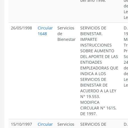
del año 1998.
de
de
Le
Le
26/05/1998
Circular
Servicios
SERVICIOS DE
D.
1648
de
BIENESTAR.
19
Bienestar
IMPARTE
Mi
INSTRUCCIONES
Tr
SOBRE AUMENTO
Pr
DEL APORTE DE LAS
So
ENTIDADES
24
EMPLEADORAS QUE
de
INDICA A LOS
de
SERVICIOS DE
Le
BIENESTAR DE
Le
ACUERDO A LA LEY
N° 19.553.
MODIFICA
CIRCULAR N° 1615,
DE 1997.
15/10/1997
Circular
Servicios
SERVICIOS DE
D.