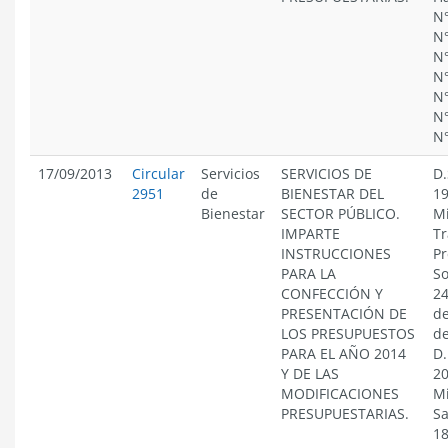
N°
N°
N°
N°
N°
N°
N
17/09/2013
Circular
Servicios
SERVICIOS DE
D.
2951
de
BIENESTAR DEL
19
Bienestar
SECTOR PÚBLICO.
Mi
IMPARTE
Tr
INSTRUCCIONES
Pr
PARA LA
So
CONFECCIÓN Y
24
PRESENTACIÓN DE
de
LOS PRESUPUESTOS
de
PARA EL AÑO 2014
D.
Y DE LAS
20
MODIFICACIONES
Mi
PRESUPUESTARIAS.
Sa
18