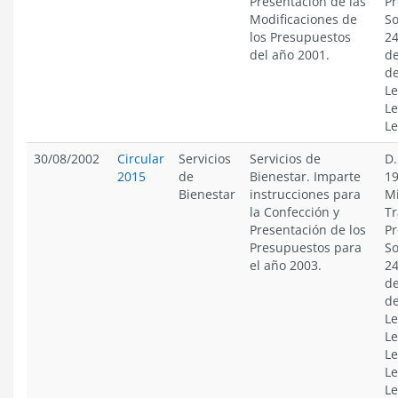
Presentación de las
Pr
Modificaciones de
So
los Presupuestos
24
del año 2001.
de
de
Le
Le
Le
30/08/2002
Circular
Servicios
Servicios de
D.
2015
de
Bienestar. Imparte
19
Bienestar
instrucciones para
Mi
la Confección y
Tr
Presentación de los
Pr
Presupuestos para
So
el año 2003.
24
de
de
Le
Le
Le
Le
Le