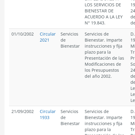
LOS SERVICIOS DE
19
BIENESTAR DE
24
ACUERDO A LA LEY
de
N° 19.843.
de
01/10/2002
Circular
Servicios
Servicios de
D.
2021
de
Bienestar. Imparte
19
Bienestar
instrucciones y fija
Mi
plazo para la
Tr
Presentación de las
Pr
Modificaciones de
So
los Presupuestos
24
del año 2002.
de
de
Le
Le
Le
21/09/2002
Circular
Servicios
Servicios de
D.
1933
de
Bienestar. Imparte
19
Bienestar
instrucciones y fija
Mi
plazo para la
Tr