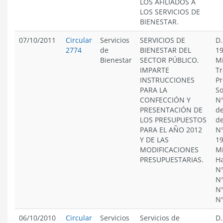
LOS AFILIADOS A
LOS SERVICIOS DE
BIENESTAR.
07/10/2011
Circular
Servicios
SERVICIOS DE
D.
2774
de
BIENESTAR DEL
19
Bienestar
SECTOR PÚBLICO.
Mi
IMPARTE
Tr
INSTRUCCIONES
Pr
PARA LA
So
CONFECCIÓN Y
N°
PRESENTACIÓN DE
de
LOS PRESUPUESTOS
de
PARA EL AÑO 2012
N°
Y DE LAS
19
MODIFICACIONES
Mi
PRESUPUESTARIAS.
Ha
N°
N°
N°
N
06/10/2010
Circular
Servicios
Servicios de
D.