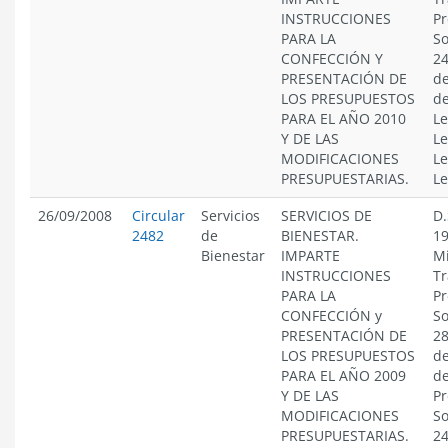
INSTRUCCIONES
Pr
PARA LA
So
CONFECCIÓN Y
24
PRESENTACIÓN DE
de
LOS PRESUPUESTOS
de
PARA EL AÑO 2010
Le
Y DE LAS
Le
MODIFICACIONES
Le
PRESUPUESTARIAS.
Le
26/09/2008
Circular
Servicios
SERVICIOS DE
D.
2482
de
BIENESTAR.
19
Bienestar
IMPARTE
Mi
INSTRUCCIONES
Tr
PARA LA
Pr
CONFECCIÓN y
So
PRESENTACIÓN DE
28
LOS PRESUPUESTOS
de
PARA EL AÑO 2009
de
Y DE LAS
Pr
MODIFICACIONES
So
PRESUPUESTARIAS.
24