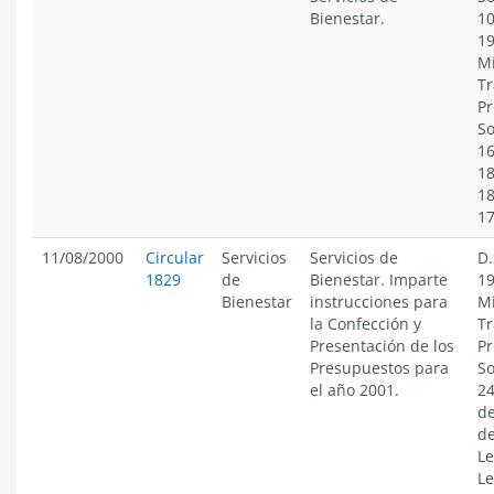
Bienestar.
10
19
Mi
Tr
Pr
So
16
18
18
1
11/08/2000
Circular
Servicios
Servicios de
D.
1829
de
Bienestar. Imparte
19
Bienestar
instrucciones para
Mi
la Confección y
Tr
Presentación de los
Pr
Presupuestos para
So
el año 2001.
24
de
de
Le
Le