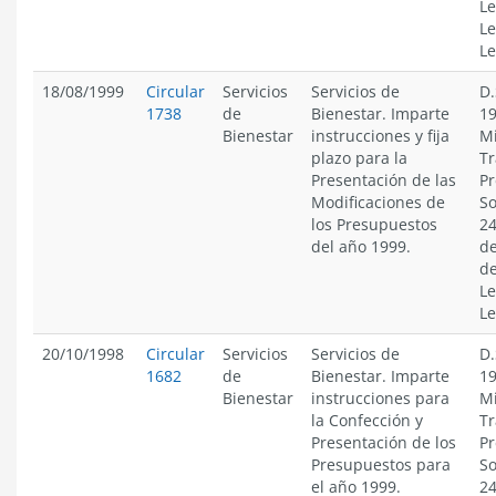
Le
Le
Le
18/08/1999
Circular
Servicios
Servicios de
D.
1738
de
Bienestar. Imparte
19
Bienestar
instrucciones y fija
Mi
plazo para la
Tr
Presentación de las
Pr
Modificaciones de
So
los Presupuestos
24
del año 1999.
de
de
Le
Le
20/10/1998
Circular
Servicios
Servicios de
D.
1682
de
Bienestar. Imparte
19
Bienestar
instrucciones para
Mi
la Confección y
Tr
Presentación de los
Pr
Presupuestos para
So
el año 1999.
24