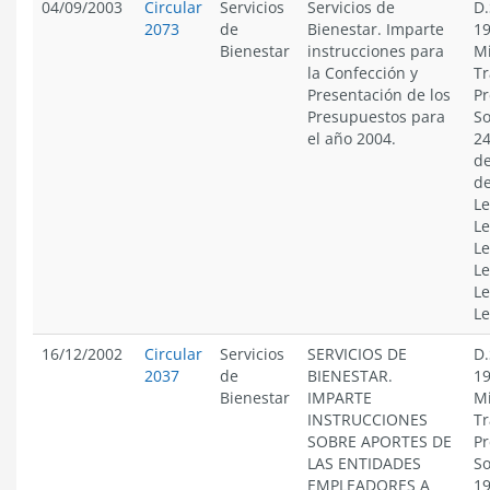
04/09/2003
Circular
Servicios
Servicios de
D.
2073
de
Bienestar. Imparte
19
Bienestar
instrucciones para
Mi
la Confección y
Tr
Presentación de los
Pr
Presupuestos para
So
el año 2004.
24
de
de
Le
Le
Le
Le
Le
Le
16/12/2002
Circular
Servicios
SERVICIOS DE
D.
2037
de
BIENESTAR.
19
Bienestar
IMPARTE
Mi
INSTRUCCIONES
Tr
SOBRE APORTES DE
Pr
LAS ENTIDADES
So
EMPLEADORES A
19