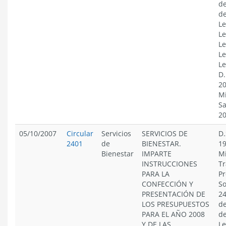
de
de
Le
Le
Le
Le
Le
D.
20
Mi
Sa
2
05/10/2007
Circular
Servicios
SERVICIOS DE
D.
2401
de
BIENESTAR.
19
Bienestar
IMPARTE
Mi
INSTRUCCIONES
Tr
PARA LA
Pr
CONFECCIÓN Y
So
PRESENTACIÓN DE
24
LOS PRESUPUESTOS
de
PARA EL AÑO 2008
de
Y DE LAS
Le