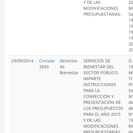
Y DE LAS
20
MODIFICACIONES
Mi
PRESUPUESTARIAS.
Sa
18
19
19
19
20
2
29/09/2014
Circular
Servicios
SERVICIOS DE
D.
3043
de
BIENESTAR DEL
19
Bienestar
SECTOR PÚBLICO.
Mi
IMPARTE
Tr
INSTRUCCIONES
Pr
PARA LA
So
CONFECCIÓN Y
N°
PRESENTACIÓN DE
de
LOS PRESUPUESTOS
de
PARA EL AÑO 2015
N°
Y DE LAS
19
MODIFICACIONES
Mi
PRESUPUESTARIAS.
Ha