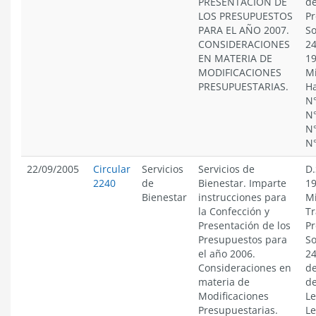
PRESENTACIÓN DE
de
LOS PRESUPUESTOS
Pr
PARA EL AÑO 2007.
So
CONSIDERACIONES
24
EN MATERIA DE
19
MODIFICACIONES
Mi
PRESUPUESTARIAS.
Ha
N°
N°
N°
N
22/09/2005
Circular
Servicios
Servicios de
D.
2240
de
Bienestar. Imparte
19
Bienestar
instrucciones para
Mi
la Confección y
Tr
Presentación de los
Pr
Presupuestos para
So
el año 2006.
24
Consideraciones en
de
materia de
de
Modificaciones
Le
Presupuestarias.
Le