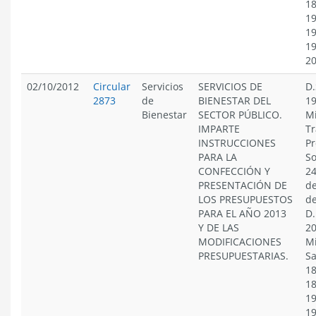
18
19
19
19
2
02/10/2012
Circular
Servicios
SERVICIOS DE
D.
2873
de
BIENESTAR DEL
19
Bienestar
SECTOR PÚBLICO.
Mi
IMPARTE
Tr
INSTRUCCIONES
Pr
PARA LA
So
CONFECCIÓN Y
24
PRESENTACIÓN DE
de
LOS PRESUPUESTOS
de
PARA EL AÑO 2013
D.
Y DE LAS
20
MODIFICACIONES
Mi
PRESUPUESTARIAS.
Sa
18
18
19
19