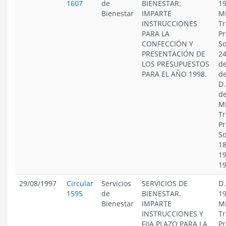
1607
de
BIENESTAR:
19
Bienestar
IMPARTE
Mi
INSTRUCCIONES
Tr
PARA LA
Pr
CONFECCIÓN Y
So
PRESENTACIÓN DE
24
LOS PRESUPUESTOS
de
PARA EL AÑO 1998.
de
D.
de
Mi
Tr
Pr
So
18
19
1
29/08/1997
Circular
Servicios
SERVICIOS DE
D.
1595
de
BIENESTAR.
19
Bienestar
IMPARTE
Mi
INSTRUCCIONES Y
Tr
FIJA PLAZO PARA LA
Pr