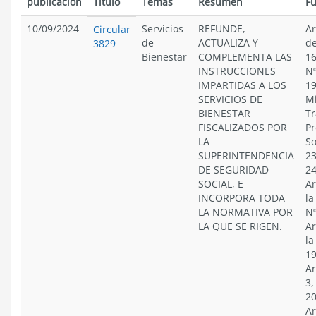
publicación
Título
Temas
Resumen
F
10/09/2024
Servicios
REFUNDE,
Ar
Circular
de
ACTUALIZA Y
de
3829
Bienestar
COMPLEMENTA LAS
16
INSTRUCCIONES
Nº
IMPARTIDAS A LOS
19
SERVICIOS DE
Mi
BIENESTAR
Tr
FISCALIZADOS POR
Pr
LA
So
SUPERINTENDENCIA
23
DE SEGURIDAD
24
SOCIAL, E
Ar
INCORPORA TODA
la
LA NORMATIVA POR
Nº
LA QUE SE RIGEN.
Ar
la
19
Ar
3,
20
Ar