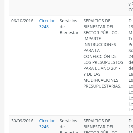
y 
Có
06/10/2016
Circular
Servicios
SERVICIOS DE
D.
3248
de
BIENESTAR DEL
19
Bienestar
SECTOR PÚBLICO.
Mi
IMPARTE
Tr
INSTRUCCIONES
Pr
PARA LA
So
CONFECCIÓN DE
24
LOS PRESUPUESTOS
de
PARA EL AÑO 2017
de
Y DE LAS
Le
MODIFICACIONES
Le
PRESUPUESTARIAS.
Le
Le
Le
Le
Le
30/09/2016
Circular
Servicios
SERVICIOS DE
D.
3246
de
BIENESTAR DEL
19
Bienestar
SECTOR PÚBLICO.
Mi