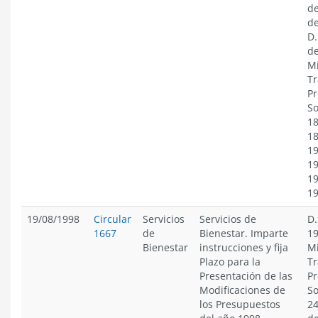
de
de
D.
de
Mi
Tr
Pr
So
18
18
19
19
19
1
19/08/1998
Circular
Servicios
Servicios de
D.
1667
de
Bienestar. Imparte
19
Bienestar
instrucciones y fija
Mi
Plazo para la
Tr
Presentación de las
Pr
Modificaciones de
So
los Presupuestos
24