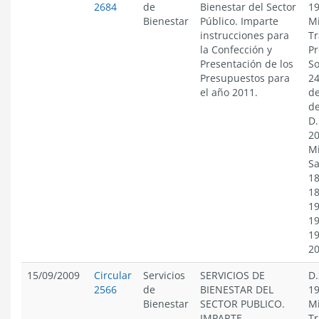
2684
de
Bienestar del Sector
19
Bienestar
Público. Imparte
Mi
instrucciones para
Tr
la Confección y
Pr
Presentación de los
So
Presupuestos para
24
el año 2011.
de
de
D.
20
Mi
Sa
18
18
19
19
19
2
15/09/2009
Circular
Servicios
SERVICIOS DE
D.
2566
de
BIENESTAR DEL
19
Bienestar
SECTOR PUBLICO.
Mi
IMPARTE
Tr