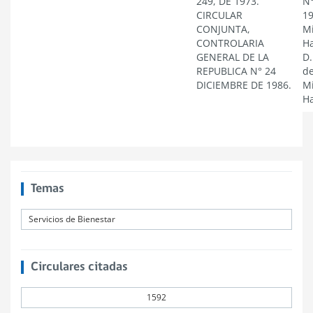
249, DE 1973.
N°
CIRCULAR
19
CONJUNTA,
Mi
CONTROLARIA
Ha
GENERAL DE LA
D.
REPUBLICA N° 24
de
DICIEMBRE DE 1986.
Mi
Ha
Temas
Servicios de Bienestar
Circulares citadas
1592