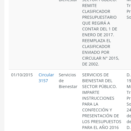
REMITE
Tr
CLASIFICADOR
Pr
PRESUPUESTARIO
So
QUE REGIRÁ A
CONTAR DEL 1 DE
ENERO DE 2017.
REEMPLAZA EL
CLASIFICADOR
ENVIADO POR
CIRCULAR N° 2015,
DE 2002.
01/10/2015
Circular
Servicios
SERVICIOS DE
D.
3157
de
BIENESTAR DEL
19
Bienestar
SECTOR PÚBLICO.
Mi
IMPARTE
Tr
INSTRUCCIONES
Pr
PARA LA
So
CONFECCIÓN Y
24
PRESENTACIÓN DE
de
LOS PRESUPUESTOS
de
PARA EL AÑO 2016
D.