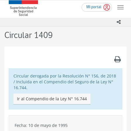
Ir
Superintendencia
Mi portal
al
Toggle
de
contenido
naviga
Seguridad
principal
icono
Social
(SUSESO)
Circular 1409
-
Gobierno
de
Chile
.
Circular derogada por la Resolución N° 156, de 2018
/ Incluida en el Compendio del Seguro de la Ley N°
16.744.
Ir al Compendio de la Ley N° 16.744
Fecha: 10 de mayo de 1995