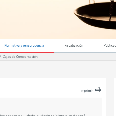
Normativa y jurisprudencia
Fiscalización
Publica
Cajas de Compensación
Imprimir
ica Monto de Subsidio Diario Mínimo que deberá