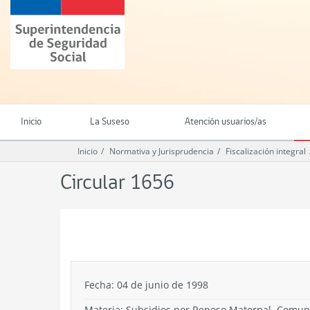
Ir
Superintendencia
al
de
contenido
Seguridad
principal
Social
(SUSESO)
-
Gobierno
de
Inicio
La Suseso
Atención usuarios/as
Chile
Inicio
Normativa y Jurisprudencia
Fiscalización integral
Circular 1656
.
Fecha: 04 de junio de 1998
Materia: Subsidios por Reposo Maternal. Comun