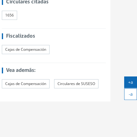
Circulares citadas
1656
Fiscalizados
Cajas de Compensación
Vea además:
+a
Cajas de Compensación
Circulares de SUSESO
Ag
-a
tex
Ach
tex