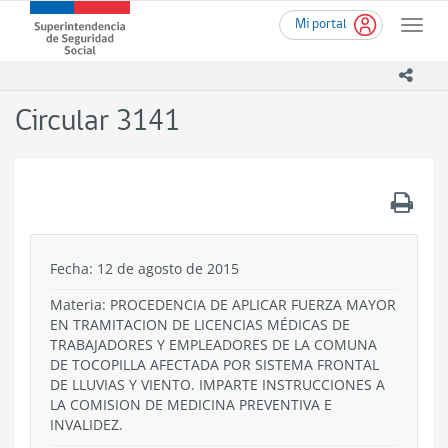
Ir
Superintendencia
Mi portal
al
Toggle
de
contenido
naviga
Seguridad
principal
icono
Social
(SUSESO)
Circular 3141
-
Gobierno
de
Chile
.
Fecha: 12 de agosto de 2015
Materia: PROCEDENCIA DE APLICAR FUERZA MAYOR
EN TRAMITACION DE LICENCIAS MÉDICAS DE
TRABAJADORES Y EMPLEADORES DE LA COMUNA
DE TOCOPILLA AFECTADA POR SISTEMA FRONTAL
DE LLUVIAS Y VIENTO. IMPARTE INSTRUCCIONES A
LA COMISION DE MEDICINA PREVENTIVA E
INVALIDEZ.