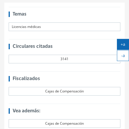
Temas
Licencias médicas
+a
Circulares citadas
Ag
-a
tex
3141
Ach
tex
Fiscalizados
Cajas de Compensación
Vea además:
Cajas de Compensación