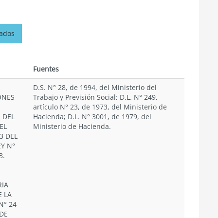
nados
Fuentes
D.S. N° 28, de 1994, del Ministerio del
ONES
Trabajo y Previsión Social; D.L. N° 249,
artículo N° 23, de 1973, del Ministerio de
 DEL
Hacienda; D.L. N° 3001, de 1979, del
EL
Ministerio de Hacienda.
3 DEL
Y N°
3.
IA
 LA
N° 24
DE