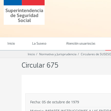
Ir
Superintendencia
al
de
contenido
Seguridad
principal
Social
(SUSESO)
-
Gobierno
de
Inicio
La Suseso
Atención usuarios/as
Chile
Inicio
Normativa y Jurisprudencia
Circulares de SUSES
Circular 675
.
Fecha: 05 de octubre de 1979
Materia: IMPARTE INSTRUCCIONES A LAS ENTID