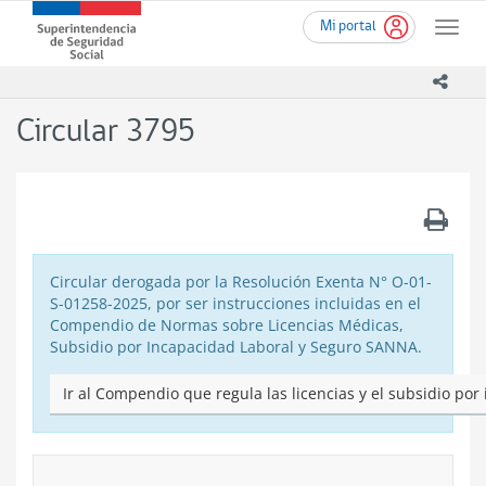
Ir
Superintendencia
Mi portal
al
Toggle
de
contenido
naviga
Seguridad
principal
icono
Social
(SUSESO)
Circular 3795
-
Gobierno
de
Chile
.
Circular derogada por la Resolución Exenta N° O-01-
S-01258-2025, por ser instrucciones incluidas en el
Compendio de Normas sobre Licencias Médicas,
Subsidio por Incapacidad Laboral y Seguro SANNA.
Ir al Compendio que regula las licencias y el subsidio por