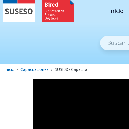
Contenido principal
SUSESO - Superintendencia de Seg
Bired, Biblioteca de
Inicio
Inicio
Capacitaciones
SUSESO Capacita