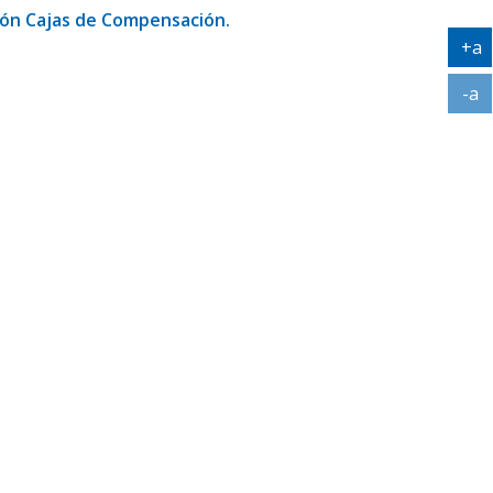
ación Cajas de Compensación.
+a
Ag
-a
Ac