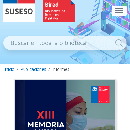
Contenido principal
SUSESO - Superintendencia de Seg
Bired, Biblioteca de
Bus
Inicio
Publicaciones
Informes