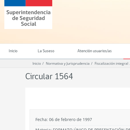
Ir
Superintendencia
al
de
contenido
Seguridad
principal
Social
(SUSESO)
-
Gobierno
de
Inicio
La Suseso
Atención usuarios/as
Chile
Inicio
Normativa y Jurisprudencia
Fiscalización integral
Circular 1564
.
Fecha: 06 de febrero de 1997
Materia: FORMATO ÚNICO DE PRESENTACIÓN DE