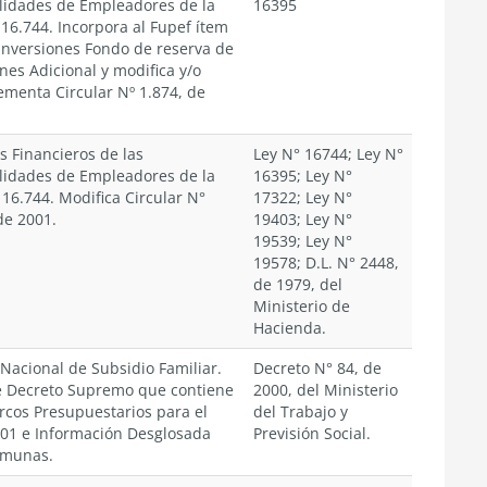
idades de Empleadores de la
16395
 16.744. Incorpora al Fupef ítem
inversiones Fondo de reserva de
nes Adicional y modifica y/o
menta Circular Nº 1.874, de
s Financieros de las
Ley N° 16744; Ley N°
idades de Empleadores de la
16395; Ley N°
 16.744. Modifica Circular N°
17322; Ley N°
de 2001.
19403; Ley N°
19539; Ley N°
19578; D.L. N° 2448,
de 1979, del
Ministerio de
Hacienda.
Nacional de Subsidio Familiar.
Decreto N° 84, de
 Decreto Supremo que contiene
2000, del Ministerio
rcos Presupuestarios para el
del Trabajo y
01 e Información Desglosada
Previsión Social.
omunas.