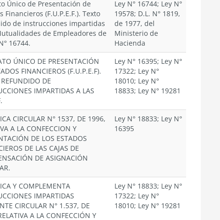
o Único de Presentación de
Ley N° 16744; Ley N°
 Financieros (F.U.P.E.F.). Texto
19578; D.L. N° 1819,
ido de instrucciones impartidas
de 1977, del
Mutualidades de Empleadores de
Ministerio de
 N° 16744.
Hacienda
TO ÚNICO DE PRESENTACIÓN
Ley N° 16395; Ley N°
ADOS FINANCIEROS (F.U.P.E.F).
17322; Ley N°
 REFUNDIDO DE
18010; Ley N°
UCCIONES IMPARTIDAS A LAS
18833; Ley N° 19281
.
CA CIRCULAR N° 1537, DE 1996,
Ley N° 18833; Ley N°
IVA A LA CONFECCION Y
16395
NTACIÓN DE LOS ESTADOS
CIEROS DE LAS CAJAS DE
NSACIÓN DE ASIGNACIÓN
AR.
ICA Y COMPLEMENTA
Ley N° 18833; Ley N°
UCCIONES IMPARTIDAS
17322; Ley N°
NTE CIRCULAR N° 1.537, DE
18010; Ley N° 19281
 RELATIVA A LA CONFECCIÓN Y