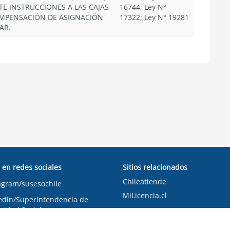
TE INSTRUCCIONES A LAS CAJAS
16744; Ley N°
MPENSACIÓN DE ASIGNACIÓN
17322; Ley N° 19281
AR.
 en redes sociales
Sitios relacionados
Chileatiende
agram/susesochile
MiLicencia.cl
edin/Superintendencia de
ridad Social