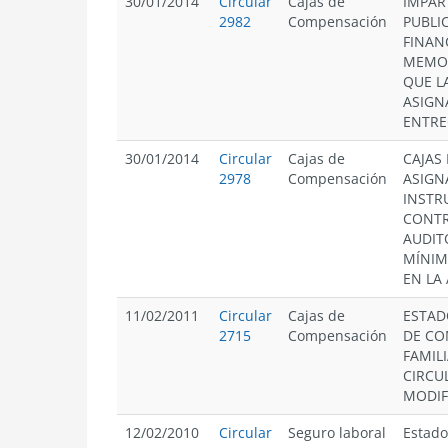
30/01/2014
Circular
Cajas de
IMPAR
2982
Compensación
PUBLI
FINAN
MEMOR
QUE L
ASIGN
ENTRE
30/01/2014
Circular
Cajas de
CAJAS
2978
Compensación
ASIGN
INSTR
CONTR
AUDIT
MÍNIM
EN LA
11/02/2011
Circular
Cajas de
ESTAD
2715
Compensación
DE CO
FAMIL
CIRCUL
MODIF
12/02/2010
Circular
Seguro laboral
Estado