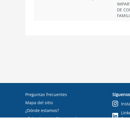
IMPAR
DE CO
FAMILI
Preguntas frecuentes
Síguenos
Mapa del sitio
Inst
¿Dónde estamos?
Link
oficinadepartes@suseso.cl
Segu
Verifica tu documento