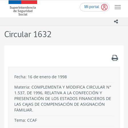
Ir
Superintendencia
Mi portal
al
Toggle
de
contenido
naviga
Seguridad
principal
icono
Social
(SUSESO)
Circular 1632
-
Gobierno
de
Chile
.
Fecha: 16 de enero de 1998
Materia: COMPLEMENTA Y MODIFICA CIRCULAR N°
1.537, DE 1996, RELATIVA A LA CONFECCIÓN Y
PRESENTACIÓN DE LOS ESTADOS FINANCIEROS DE
LAS CAJAS DE COMPENSACIÓN DE ASIGNACIÓN
FAMILIAR.
Tema:
CCAF