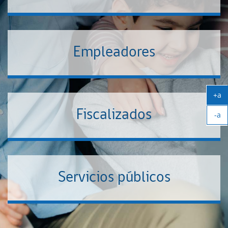
Empleadores
+a
Ag
Fiscalizados
-a
tex
Ach
tex
Servicios públicos