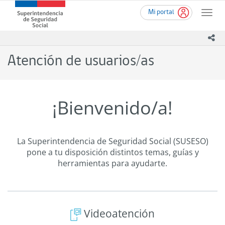
Ir
Superintendencia
Mi portal
al
Toggle
de
contenido
naviga
Seguridad
principal
ico
Social
(SUSESO)
Atención de usuarios/as
-
Gobierno
de
Chile
¡Bienvenido/a!
La Superintendencia de Seguridad Social (SUSESO)
pone a tu disposición distintos temas, guías y
herramientas para ayudarte.
Videoatención