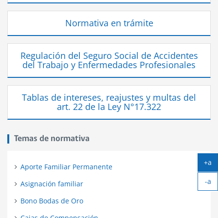
Normativa en trámite
Regulación del Seguro Social de Accidentes
del Trabajo y Enfermedades Profesionales
Tablas de intereses, reajustes y multas del
art. 22 de la Ley N°17.322
Temas de normativa
+a
Aporte Familiar Permanente
Ag
-a
tex
Asignación familiar
Ach
tex
Bono Bodas de Oro
Cajas de Compensación