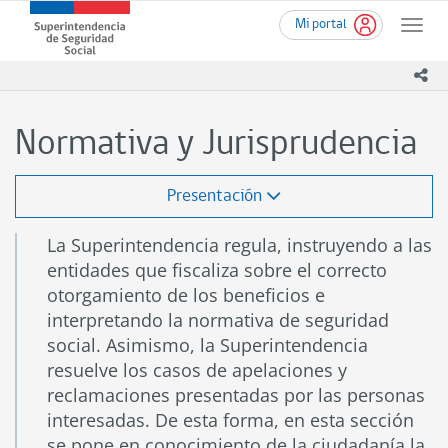
Ir
Superintendencia
Mi portal
al
Toggle
de
contenido
naviga
Seguridad
principal
ico
Social
(SUSESO)
-
Normativa y Jurisprudencia
Gobierno
de
Chile
Presentación
La Superintendencia regula, instruyendo a las
entidades que fiscaliza sobre el correcto
otorgamiento de los beneficios e
interpretando la normativa de seguridad
social. Asimismo, la Superintendencia
resuelve los casos de apelaciones y
reclamaciones presentadas por las personas
interesadas. De esta forma, en esta sección
se pone en conocimiento de la ciudadanía la