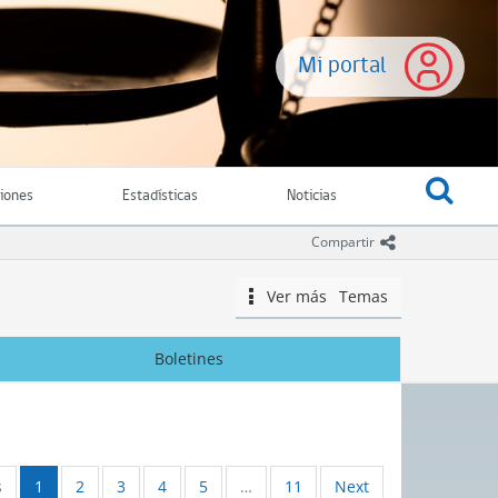
Mi portal
ciones
Estadísticas
Noticias
icono comparti
Compartir
Ver más
Temas
icono
Boletines
s
1
2
3
4
5
…
11
Next