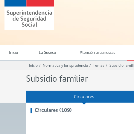
Ir
Superintendencia
al
de
contenido
Seguridad
principal
Social
(SUSESO)
-
Gobierno
de
Inicio
La Suseso
Atención usuarios/as
Chile
Inicio
Normativa y Jurisprudencia
Temas
Subsidio famil
Subsidio familiar
Circulares
Circulares (109)