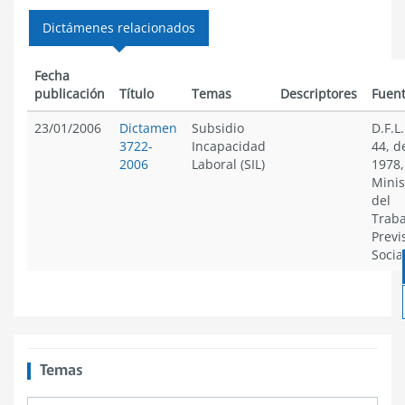
Dictámenes relacionados
Fecha
publicación
Título
Temas
Descriptores
Fuen
23/01/2006
Dictamen
Subsidio
D.F.L
3722-
Incapacidad
44, d
2006
Laboral (SIL)
1978,
Minis
del
Traba
Previ
Socia
Temas