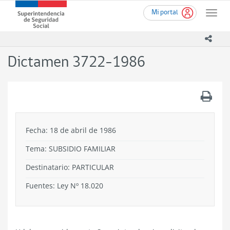
Ir
Superintendencia
Mi portal
al
Toggle
de
contenido
naviga
Seguridad
principal
icono
Social
(SUSESO)
Dictamen 3722-1986
-
Gobierno
de
.
Chile
Fecha: 18 de abril de 1986
Tema:
SUBSIDIO FAMILIAR
Destinatario: PARTICULAR
Fuentes: Ley Nº 18.020