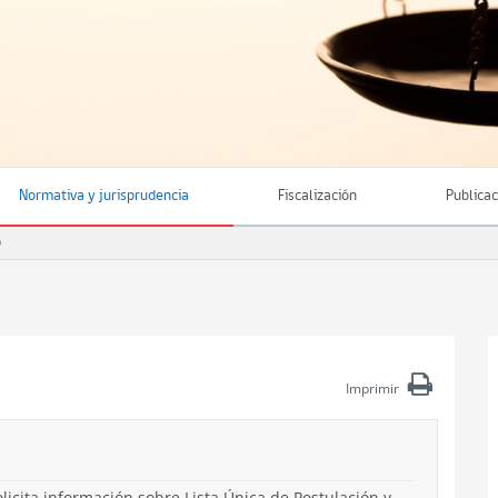
Normativa y jurisprudencia
Fiscalización
Publica
O
Imprimir
licita información sobre Lista Única de Postulación y