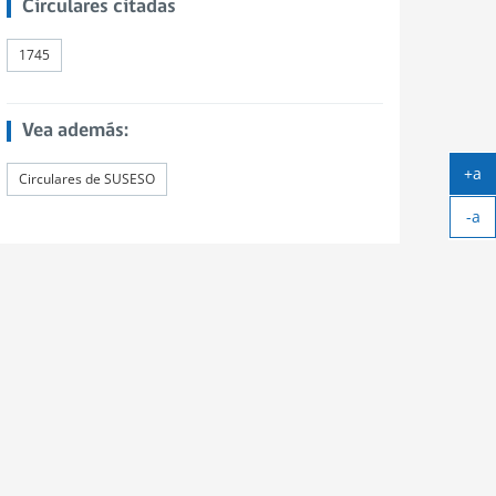
Circulares citadas
1745
Vea además:
+a
Circulares de SUSESO
Ag
-a
tex
Ach
tex