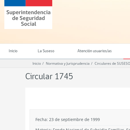
Ir
Superintendencia
al
de
contenido
Seguridad
principal
Social
(SUSESO)
-
Gobierno
de
Inicio
La Suseso
Atención usuarios/as
Chile
Inicio
Normativa y Jurisprudencia
Circulares de SUSES
Circular 1745
.
Fecha: 23 de septiembre de 1999
Materia: Fondo Nacional de Subsidio Familiar. So