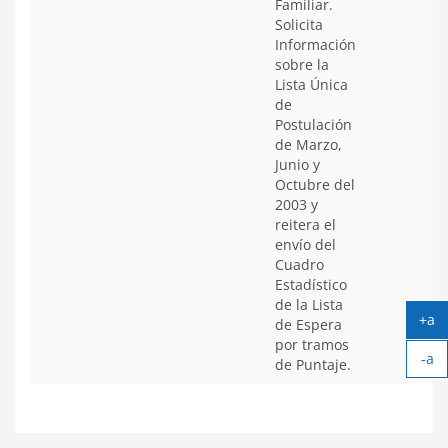
Familiar.
Solicita
Información
sobre la
Lista Única
de
Postulación
de Marzo,
Junio y
Octubre del
2003 y
reitera el
envío del
Cuadro
Estadístico
de la Lista
+a
de Espera
Ag
por tramos
-a
tex
de Puntaje.
Ach
tex