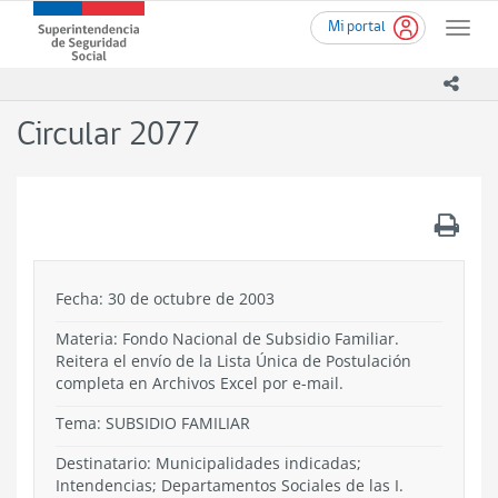
Ir
Superintendencia
Mi portal
al
Toggle
de
contenido
naviga
Seguridad
principal
icono
Social
(SUSESO)
Circular 2077
-
Gobierno
de
Chile
.
Fecha: 30 de octubre de 2003
Materia: Fondo Nacional de Subsidio Familiar.
Reitera el envío de la Lista Única de Postulación
completa en Archivos Excel por e-mail.
Tema:
SUBSIDIO FAMILIAR
Destinatario: Municipalidades indicadas;
Intendencias; Departamentos Sociales de las I.