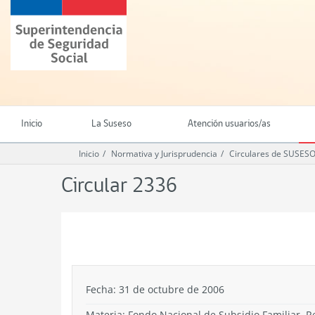
Ir
Superintendencia
al
de
contenido
Seguridad
principal
Social
(SUSESO)
-
Gobierno
de
Inicio
La Suseso
Atención usuarios/as
Chile
Inicio
Normativa y Jurisprudencia
Circulares de SUSES
Circular 2336
.
Fecha: 31 de octubre de 2006
Materia: Fondo Nacional de Subsidio Familiar. 