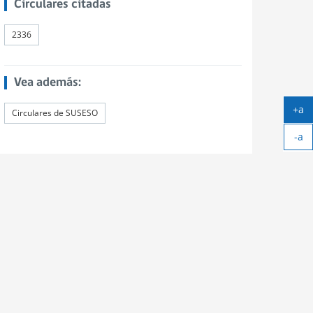
Circulares citadas
2336
Vea además:
+a
Circulares de SUSESO
Ag
-a
tex
Ach
tex