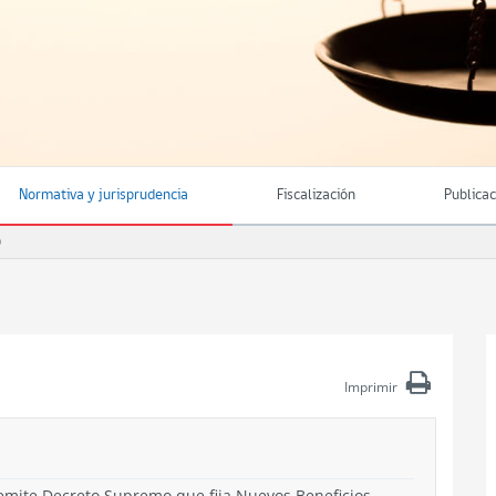
Normativa y jurisprudencia
Fiscalización
Publica
O
Imprimir
Remite Decreto Supremo que fija Nuevos Beneficios