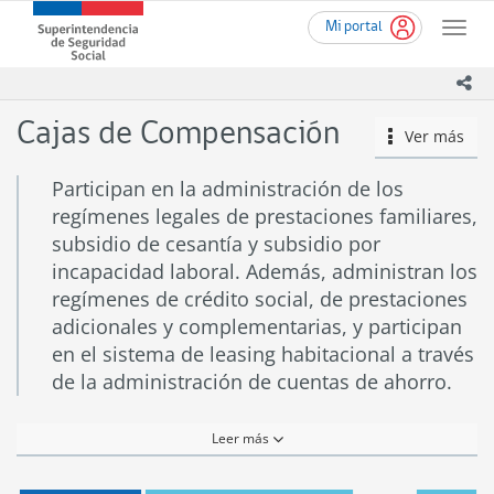
Ir
Superintendencia
Mi portal
al
Toggle
de
contenido
naviga
Seguridad
principal
ico
Social
(SUSESO)
Cajas de Compensación
Ver más
icono
-
Gobierno
de
Participan en la administración de los
Chile
regímenes legales de prestaciones familiares,
subsidio de cesantía y subsidio por
incapacidad laboral. Además, administran los
regímenes de crédito social, de prestaciones
adicionales y complementarias, y participan
en el sistema de leasing habitacional a través
de la administración de cuentas de ahorro.
Leer más