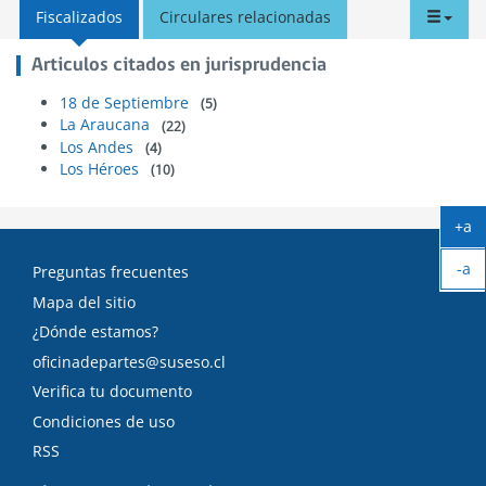
tabd
Fiscalizados
Circulares relacionadas
men
Articulos citados en jurisprudencia
18 de Septiembre
(5)
La Araucana
(22)
Los Andes
(4)
Los Héroes
(10)
+a
Ag
-a
tex
Preguntas frecuentes
Ach
Mapa del sitio
tex
¿Dónde estamos?
oficinadepartes@suseso.cl
Verifica tu documento
Condiciones de uso
RSS