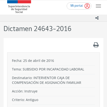
Ir
Superintendencia
Mi portal
al
Toggle
de
contenido
naviga
Seguridad
principal
icono
Social
(SUSESO)
Dictamen 24643-2016
-
Gobierno
de
.
Chile
Fecha: 25 de abril de 2016
Tema:
SUBSIDIO POR INCAPACIDAD LABORAL
Destinatario: INTERVENTOR CAJA DE
COMPENSACIÓN DE ASIGNACIÓN FAMILIAR
Acción:
Instruye
Criterio:
Antiguo