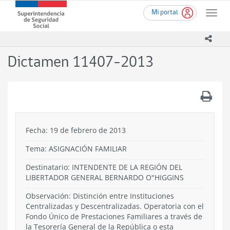
Ir
Superintendencia
Mi portal
al
Toggle
de
contenido
naviga
Seguridad
principal
icono
Social
(SUSESO)
Dictamen 11407-2013
-
Gobierno
de
.
Chile
Fecha: 19 de febrero de 2013
Tema:
ASIGNACIÓN FAMILIAR
Destinatario: INTENDENTE DE LA REGIÓN DEL
LIBERTADOR GENERAL BERNARDO O"HIGGINS
Observación: Distinción entre Instituciones
Centralizadas y Descentralizadas. Operatoria con el
Fondo Único de Prestaciones Familiares a través de
la Tesorería General de la República o esta