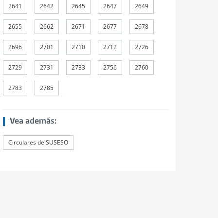
2641
2642
2645
2647
2649
2655
2662
2671
2677
2678
2696
2701
2710
2712
2726
2729
2731
2733
2756
2760
2783
2785
Vea además:
Circulares de SUSESO