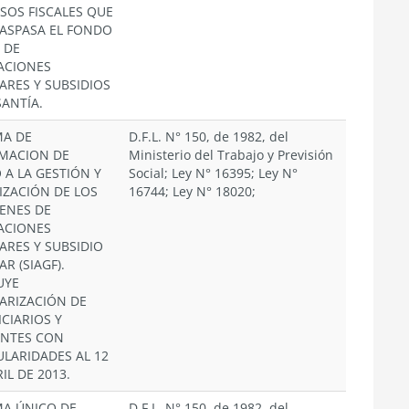
SOS FISCALES QUE
RASPASA EL FONDO
 DE
ACIONES
IARES Y SUBSIDIOS
SANTÍA.
MA DE
D.F.L. N° 150, de 1982, del
MACION DE
Ministerio del Trabajo y Previsión
 A LA GESTIÓN Y
Social; Ley N° 16395; Ley N°
LIZACIÓN DE LOS
16744; Ley N° 18020;
ENES DE
ACIONES
IARES Y SUBSIDIO
AR (SIAGF).
UYE
ARIZACIÓN DE
ICIARIOS Y
NTES CON
ULARIDADES AL 12
IL DE 2013.
MA ÚNICO DE
D.F.L. N° 150, de 1982, del