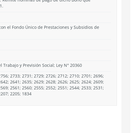
1.
 con el Fondo Único de Prestaciones y Subsidios de
el Trabajo y Previsión Social; Ley N° 20360
756; 2733; 2731; 2729; 2726; 2712; 2710; 2701; 2696;
2642; 2641; 2635; 2629; 2628; 2626; 2625; 2624; 2609;
2569; 2561; 2560; 2555; 2552; 2551; 2544; 2533; 2531;
2207; 2205; 1834