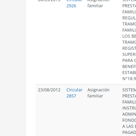
2926
familiar
PREST
FAMIL
REGUL
TRAMO
FAMIL
LOS B
TRAMOS
REGIS
SUPER
PARA 
BENEF
ESTAB
N°18.
23/08/2012
Circular
Asignación
SISTE
2857
familiar
PREST
FAMIL
INSTR
ADMIN
FONDO
A LAS
PAGAD