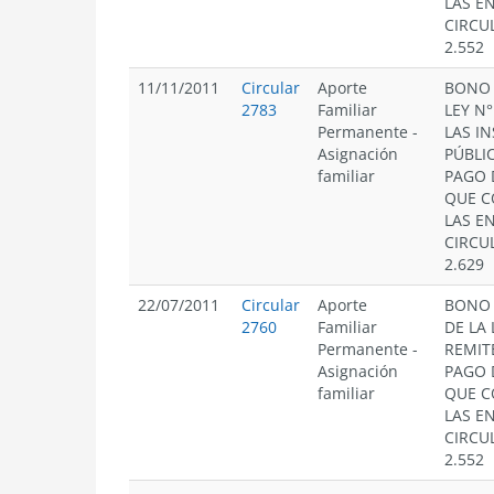
LAS E
CIRCUL
2.552
11/11/2011
Circular
Aporte
BONO 
2783
Familiar
LEY N°
Permanente
-
LAS I
Asignación
PÚBLI
familiar
PAGO 
QUE 
LAS E
CIRCUL
2.629
22/07/2011
Circular
Aporte
BONO 
2760
Familiar
DE LA 
Permanente
-
REMIT
Asignación
PAGO 
familiar
QUE 
LAS E
CIRCUL
2.552