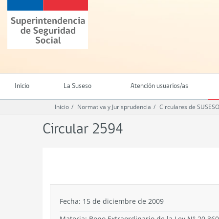
Ir
Superintendencia
al
de
contenido
Seguridad
principal
Social
(SUSESO)
-
Gobierno
de
Inicio
La Suseso
Atención usuarios/as
Chile
Inicio
Normativa y Jurisprudencia
Circulares de SUSES
Circular 2594
.
Fecha: 15 de diciembre de 2009
Materia: Bono Extraordinario de la Ley N° 20.3