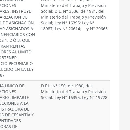
ACIONES
Ministerio del Trabajo y Previsión
IARES. INSTRUYE
Social; D.L. N° 3536, de 1981, del
ARIZACIÓN DE
Ministerio del Trabajo y Previsión
 DE ASIGNACIÓN
Social; Ley N° 16395; Ley N°
IAR ASIGNADOS A
18987; Ley N° 20614; Ley N° 20665
ENEFICIARIOS CON
 1, 2 Ó 3, QUE
TRAN RENTAS
IORES AL LÍMITE
OBTENER
ICIO PECUNIARIO
LECIDO EN LA LEY
987
MA UNICO DE
D.F.L. N° 150, de 1980, del
ACIONES
Ministerio del Trabajo y Previsión
IARES. IMPARTE
Social; Ley N° 16395; Ley N° 19728
UCCIONES A LA
ISTRADORA DE
S DE CESANTÍA Y
 ENTIDADES
ORAS DE