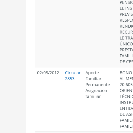
PENSI
EL IN
PREVIS
RESPE
RENDI
RECUR
LE TR
ÚNICO
PREST
FAMIL
DE CES
02/08/2012
Circular
Aporte
BONO 
2853
Familiar
ALIME
Permanente
-
20.60
Asignación
ORIEN
familiar
TÉCNI
INSTR
ENTID
DE AS
FAMILI
FAMILI