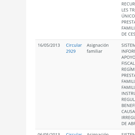
RECUR
LES T
ÚNICO
PREST
FAMIL
DE CE
16/05/2013
Circular
Asignación
SISTE
2929
familiar
INFOR
APOYO
FISCA
REGÍM
PREST
FAMIL
FAMILI
INSTR
REGUL
BENEF
CAUSA
IRREG
DE ABR
06/05/2013
Circular
Asignación
SISTE