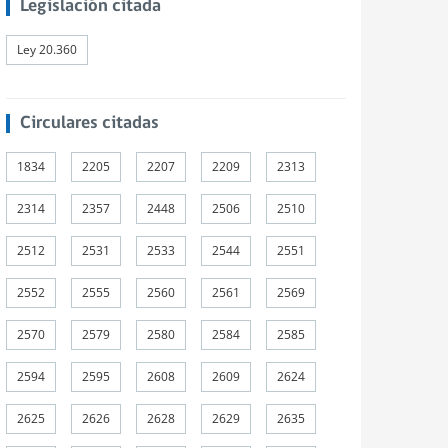
Legislación citada
Ley 20.360
Circulares citadas
1834
2205
2207
2209
2313
2314
2357
2448
2506
2510
2512
2531
2533
2544
2551
2552
2555
2560
2561
2569
2570
2579
2580
2584
2585
2594
2595
2608
2609
2624
2625
2626
2628
2629
2635