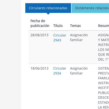
Circulares relacionadas
Dictámenes relacio
Fecha de
publicación
Título
Temas
Resum
28/08/2013
Asignación
ASIGN
Circular
familiar
Y MAT
2943
INSTR
LOS N
QUE R
DEL 1°
18/06/2013
Circular
Asignación
SISTE
2934
familiar
PREST
FAMIL
INSTR
INSTI
PUBLI
DESCE
ESTAD
LA RE