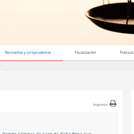
Normativa y jurisprudencia
Fiscalización
Publica
O
Imprimir
60. Remite nóminas de pago de dicho Bono que