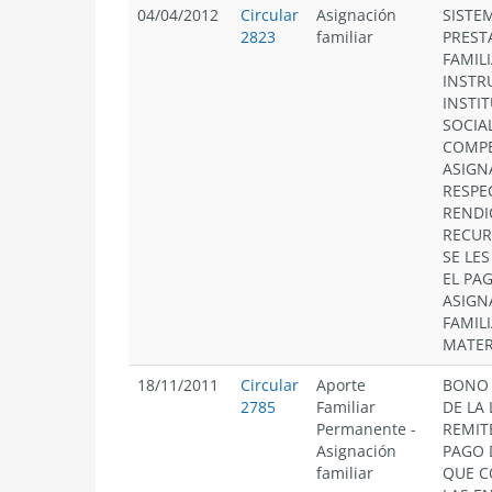
04/04/2012
Circular
Asignación
SISTE
2823
familiar
PREST
FAMIL
INSTR
INSTI
SOCIAL
COMPE
ASIGN
RESPE
RENDI
RECUR
SE LE
EL PA
ASIGN
FAMILI
MATER
18/11/2011
Circular
Aporte
BONO 
2785
Familiar
DE LA 
Permanente
-
REMIT
Asignación
PAGO 
familiar
QUE 