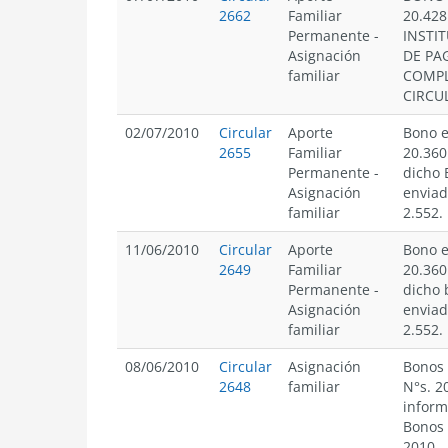
2662
Familiar
20.428
Permanente
-
INSTI
Asignación
DE PA
familiar
COMPL
CIRCUL
02/07/2010
Circular
Aporte
Bono e
2655
Familiar
20.360
Permanente
-
dicho
Asignación
enviad
familiar
2.552.
11/06/2010
Circular
Aporte
Bono e
2649
Familiar
20.360
Permanente
-
dicho
Asignación
enviad
familiar
2.552.
08/06/2010
Circular
Asignación
Bonos 
2648
familiar
N°s. 20
inform
Bonos 
2010.