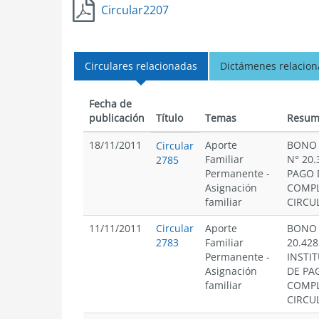
Circular2207
Circulares relacionadas
Dictámenes relacio
Fecha de
publicación
Título
Temas
Resum
18/11/2011
Aporte
BONO 
Circular
Familiar
N° 20
2785
Permanente
-
PAGO 
Asignación
COMPL
familiar
CIRCUL
11/11/2011
Circular
Aporte
BONO 
2783
Familiar
20.428
Permanente
-
INSTI
Asignación
DE PA
familiar
COMPL
CIRCUL