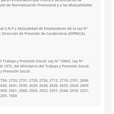
ituto de Normalización Previsional y a las Mutualidades
nal (I.N.P.); Mutualidad de Empleadores de la Ley N°
; Dirección de Previsión de Carabineros (DIPRECA).
el Trabajo y Previsión Social; Ley N° 10662; Ley N°
e 1975, del Ministerio del Trabajo y Previsión Social;
y Previsión Social.
756; 2733; 2731; 2729; 2726; 2712; 2710; 2701; 2696;
2642; 2641; 2635; 2629; 2628; 2626; 2625; 2624; 2609;
2569; 2561; 2560; 2555; 2552; 2551; 2544; 2533; 2531;
2205; 1834