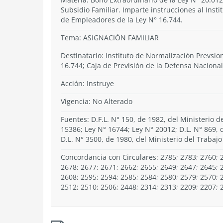
Subsidio Familiar. Imparte instrucciones al Inst
de Empleadores de la Ley N° 16.744.
Tema:
ASIGNACIÓN FAMILIAR
Destinatario: Instituto de Normalización Prevsio
16.744; Caja de Previsión de la Defensa Nacional
Acción:
Instruye
Vigencia:
No Alterado
Fuentes: D.F.L. N° 150, de 1982, del Ministerio d
15386; Ley N° 16744; Ley N° 20012; D.L. N° 869, d
D.L. N° 3500, de 1980, del Ministerio del Trabajo 
Concordancia con Circulares: 2785; 2783; 2760; 2
2678; 2677; 2671; 2662; 2655; 2649; 2647; 2645; 
2608; 2595; 2594; 2585; 2584; 2580; 2579; 2570; 
2512; 2510; 2506; 2448; 2314; 2313; 2209; 2207; 