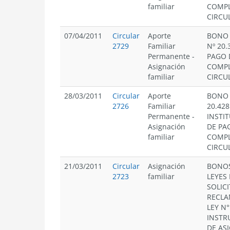
familiar
COMPL
CIRCUL
07/04/2011
Circular
Aporte
BONO 
2729
Familiar
Nº 20
Permanente
-
PAGO 
Asignación
COMPL
familiar
CIRCUL
28/03/2011
Circular
Aporte
BONO 
2726
Familiar
20.428
Permanente
-
INSTI
Asignación
DE PA
familiar
COMPL
CIRCUL
21/03/2011
Circular
Asignación
BONOS
2723
familiar
LEYES 
SOLIC
RECLA
LEY N°
INSTR
DE AS