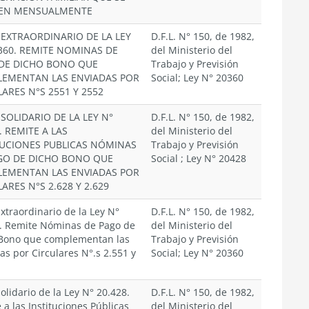
EN MENSUALMENTE
EXTRAORDINARIO DE LA LEY
D.F.L. N° 150, de 1982,
.360. REMITE NOMINAS DE
del Ministerio del
DE DICHO BONO QUE
Trabajo y Previsión
EMENTAN LAS ENVIADAS POR
Social; Ley N° 20360
ARES N°S 2551 Y 2552
SOLIDARIO DE LA LEY N°
D.F.L. N° 150, de 1982,
. REMITE A LAS
del Ministerio del
TUCIONES PUBLICAS NÓMINAS
Trabajo y Previsión
GO DE DICHO BONO QUE
Social ; Ley N° 20428
EMENTAN LAS ENVIADAS POR
ARES N°S 2.628 Y 2.629
xtraordinario de la Ley N°
D.F.L. N° 150, de 1982,
. Remite Nóminas de Pago de
del Ministerio del
 Bono que complementan las
Trabajo y Previsión
as por Circulares N°.s 2.551 y
Social; Ley N° 20360
olidario de la Ley N° 20.428.
D.F.L. N° 150, de 1982,
 a las Instituciones Públicas
del Ministerio del