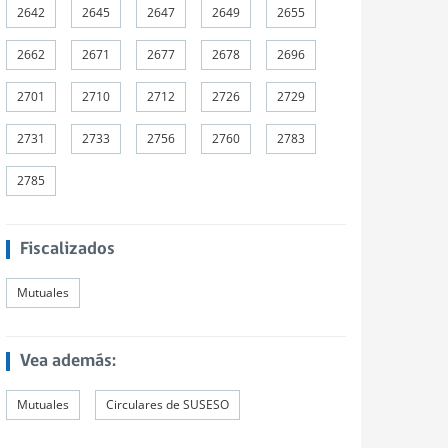
2642
2645
2647
2649
2655
2662
2671
2677
2678
2696
2701
2710
2712
2726
2729
2731
2733
2756
2760
2783
2785
Fiscalizados
Mutuales
Vea además:
Mutuales
Circulares de SUSESO