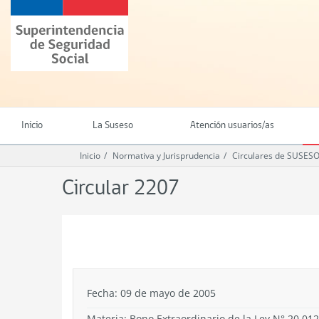
Ir
Superintendencia
al
de
contenido
Seguridad
principal
Social
(SUSESO)
-
Gobierno
de
Inicio
La Suseso
Atención usuarios/as
Chile
Inicio
Normativa y Jurisprudencia
Circulares de SUSES
Circular 2207
.
Fecha: 09 de mayo de 2005
Materia: Bono Extraordinario de la Ley N° 20.01