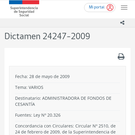
Ir
Superintendencia
Mi portal
al
Toggle
de
contenido
naviga
Seguridad
principal
icono
Social
(SUSESO)
Dictamen 24247-2009
-
Gobierno
de
.
Chile
Fecha: 28 de mayo de 2009
Tema:
VARIOS
Destinatario: ADMINISTRADORA DE FONDOS DE
CESANTÍA
Fuentes: Ley Nº 20.326
Concordancia con Circulares: Circular Nº 2510, de
24 de febrero de 2009, de la Superintendencia de