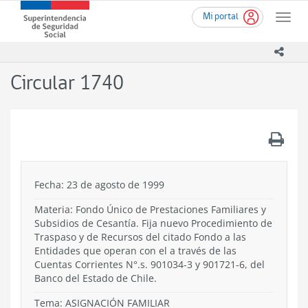
Ir
Superintendencia
Mi portal
al
Toggle
de
contenido
naviga
Seguridad
principal
icono
Social
(SUSESO)
Circular 1740
-
Gobierno
de
Chile
.
Fecha: 23 de agosto de 1999
Materia: Fondo Único de Prestaciones Familiares y
Subsidios de Cesantía. Fija nuevo Procedimiento de
Traspaso y de Recursos del citado Fondo a las
Entidades que operan con el a través de las
Cuentas Corrientes N°.s. 901034-3 y 901721-6, del
Banco del Estado de Chile.
Tema:
ASIGNACIÓN FAMILIAR