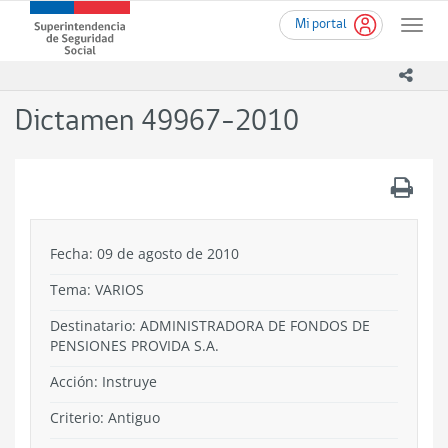
Ir
Superintendencia
Mi portal
al
Toggle
de
contenido
naviga
Seguridad
principal
icono
Social
(SUSESO)
Dictamen 49967-2010
-
Gobierno
de
.
Chile
Fecha: 09 de agosto de 2010
Tema:
VARIOS
Destinatario: ADMINISTRADORA DE FONDOS DE
PENSIONES PROVIDA S.A.
Acción:
Instruye
Criterio:
Antiguo