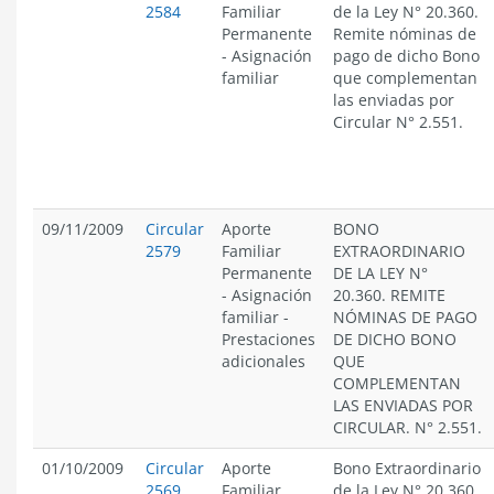
2584
Familiar
de la Ley N° 20.360.
Permanente
Remite nóminas de
-
Asignación
pago de dicho Bono
familiar
que complementan
las enviadas por
Circular N° 2.551.
09/11/2009
Circular
Aporte
BONO
2579
Familiar
EXTRAORDINARIO
Permanente
DE LA LEY N°
-
Asignación
20.360. REMITE
familiar
-
NÓMINAS DE PAGO
Prestaciones
DE DICHO BONO
adicionales
QUE
COMPLEMENTAN
LAS ENVIADAS POR
CIRCULAR. N° 2.551.
01/10/2009
Circular
Aporte
Bono Extraordinario
2569
Familiar
de la Ley N° 20.360.