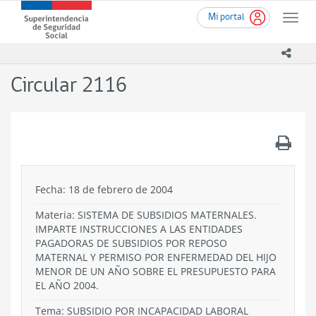
Ir
Superintendencia
Mi portal
al
Toggle
de
contenido
naviga
Seguridad
principal
icono
Social
(SUSESO)
Circular 2116
-
Gobierno
de
Chile
.
Fecha: 18 de febrero de 2004
Materia: SISTEMA DE SUBSIDIOS MATERNALES.
IMPARTE INSTRUCCIONES A LAS ENTIDADES
PAGADORAS DE SUBSIDIOS POR REPOSO
MATERNAL Y PERMISO POR ENFERMEDAD DEL HIJO
MENOR DE UN AÑO SOBRE EL PRESUPUESTO PARA
EL AÑO 2004.
Tema:
SUBSIDIO POR INCAPACIDAD LABORAL