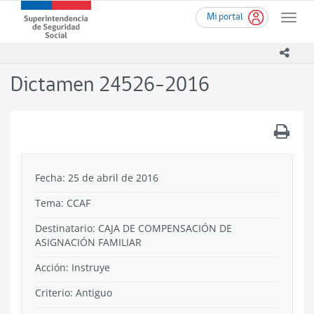
Ir
Superintendencia
Mi portal
al
Toggle
de
contenido
naviga
Seguridad
principal
icono
Social
(SUSESO)
Dictamen 24526-2016
-
Gobierno
de
.
Chile
Fecha: 25 de abril de 2016
Tema:
CCAF
Destinatario: CAJA DE COMPENSACIÓN DE
ASIGNACIÓN FAMILIAR
Acción:
Instruye
Criterio:
Antiguo