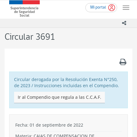
Ir
Superintendencia
Mi portal
al
Toggle
de
contenido
naviga
Seguridad
principal
icono
Social
(SUSESO)
Circular 3691
-
Gobierno
de
Chile
.
Circular derogada por la Resolución Exenta N°250,
de 2023 / Instrucciones incluidas en el Compendio.
Ir al Compendio que regula a las C.C.A.F.
Fecha: 01 de septiembre de 2022
Materia: CAJAS DE COMPENSACION DE