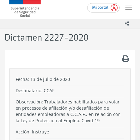
Ir
Superintendencia
Mi portal
al
Toggle
de
contenido
naviga
Seguridad
principal
icono
Social
(SUSESO)
Dictamen 2227-2020
-
Gobierno
de
.
Chile
Fecha: 13 de julio de 2020
Destinatario: CCAF
Observación: Trabajadores habilitados para votar
en procesos de afiliación y/o desafiliación de
entidades empleadoras a C.C.A.F., en relación con
la Ley de Protección al Empleo. Covid-19
Acción:
Instruye