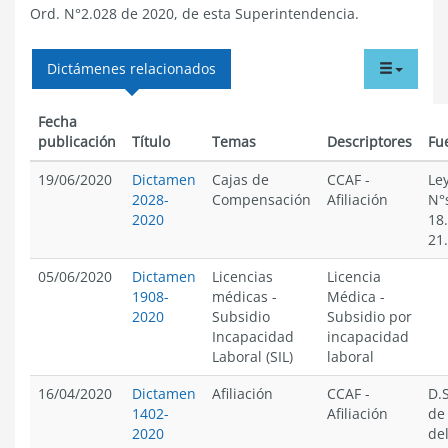
Ord. N°2.028 de 2020, de esta Superintendencia.
tabdr
Dictámenes relacionados
menu
Fecha
publicación
Título
Temas
Descriptores
Fu
19/06/2020
Dictamen
Cajas de
CCAF
-
Le
2028-
Compensación
Afiliación
N°
2020
18
21
05/06/2020
Dictamen
Licencias
Licencia
1908-
médicas
-
Médica
-
2020
Subsidio
Subsidio por
Incapacidad
incapacidad
Laboral (SIL)
laboral
16/04/2020
Dictamen
Afiliación
CCAF
-
D.S
1402-
Afiliación
de
2020
de