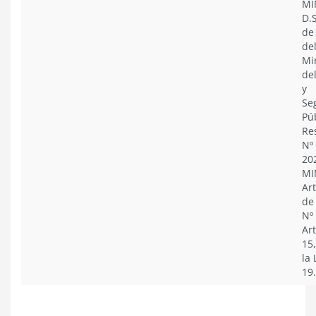
MI
D.S
de
de
Mi
del
y
Se
Púb
Re
Nº
20
MI
Art
de 
Nº
Art
15,
la 
19