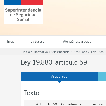
Ir
Superintendencia
al
de
contenido
Seguridad
principal
Social
(SUSESO)
-
Gobierno
de
Inicio
La Suseso
Atención usuarios/as
Chile
Inicio
Normativa y Jurisprudencia
Articulado
Ley 19.880
Ley 19.880, artículo 59
Articulado
Texto
     Artículo 59. Procedencia. El recurso 