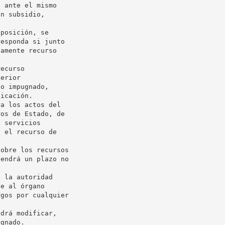
 ante el mismo

n subsidio,

posición, se

esponda si junto

amente recurso

ecurso

erior

o impugnado,

icación.

a los actos del

os de Estado, de

 servicios

 el recurso de

obre los recursos

endrá un plazo no

 la autoridad

e al órgano

gos por cualquier

drá modificar,
