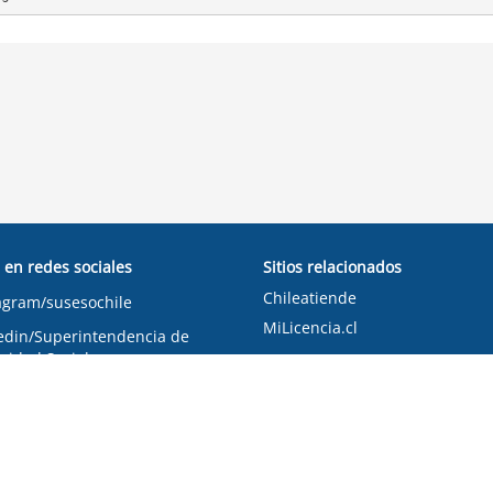
 en redes sociales
Sitios relacionados
Chileatiende
agram/susesochile
MiLicencia.cl
edin/Superintendencia de
ridad Social