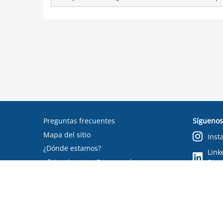
Preguntas frecuentes
Síguenos
Mapa del sitio
Inst
¿Dónde estamos?
Link
oficinadepartes@suseso.cl
Segu
Verifica tu documento
Condiciones de uso
RSS