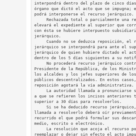
interpondrá dentro del plazo de cinco días
órgano que dictó el acto que se impugna; e
podrá interponerse el recurso jerárquico.

     Rechazada total o parcialmente una re
elevará el expediente al superior que corr
con ésta se hubiere interpuesto subsidiari
jerárquico.

     Cuando no se deduzca reposición, el r
jerárquico se interpondrá para ante el sup
jerárquico de quien hubiere dictado el act
dentro de los 5 días siguientes a su notif
     No procederá recurso jerárquico contr
Presidente de la República, de los Ministr
los alcaldes y los jefes superiores de los
públicos descentralizados. En estos casos,
reposición agotará la vía administrativa.

     La autoridad llamada a pronunciarse s
a que se refieren los incisos anteriores t
superior a 30 días para resolverlos.

     Si se ha deducido recurso jerárquico,
llamada a resolverlo deberá oír previament
recurrido el que podrá formular sus descar
medio, escrito o electrónico.

     La resolución que acoja el recurso po