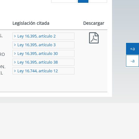
Legislación citada
Descargar
S,
Ley 16.395, artículo 2
Ley 16.395, artículo 3
+a
Ley 16.395, artículo 30
BRO
Ag
O
-a
tex
Ley 16.395, artículo 38
ÓN.
Ach
Ley 16.744, artículo 12
EL
tex