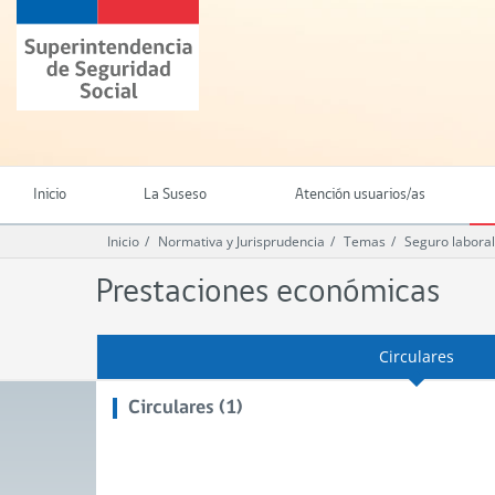
Ir
Superintendencia
al
de
contenido
Seguridad
principal
Social
(SUSESO)
-
Gobierno
de
Inicio
La Suseso
Atención usuarios/as
Chile
Inicio
Normativa y Jurisprudencia
Temas
Seguro laboral
Prestaciones económicas
Circulares
Circulares (1)