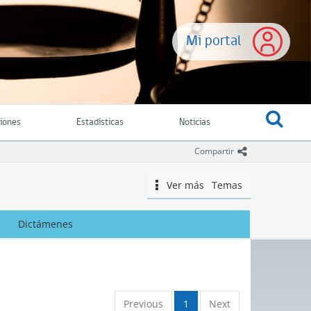
Mi portal
ciones
Estadísticas
Noticias
icono comparti
Compartir
Ver más
Temas
icono
Dictámenes
Previous
1
Next